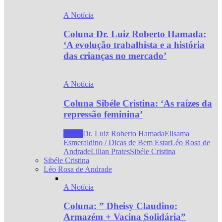
A Notícia
Coluna Dr. Luiz Roberto Hamada:
‘A evolução trabalhista e a história
das crianças no mercado’
A Notícia
Coluna Sibéle Cristina: ‘As raízes da
repressão feminina’
Todos
Dr. Luiz Roberto Hamada
Elisama
Esmeraldino / Dicas de Bem Estar
Léo Rosa de
Andrade
Lilian Prates
Sibéle Cristina
Sibéle Cristina
Léo Rosa de Andrade
A Notícia
Coluna: ” Dheisy Claudino:
Armazém + Vacina Solidária”