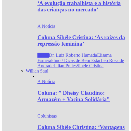
‘A evolução trabalhista e a história
das crianças no mercado’
A Notícia
Coluna Sibéle Cristina: ‘As raízes da
repressão feminina’
Todos
Dr. Luiz Roberto Hamada
Elisama
Esmeraldino / Dicas de Bem Estar
Léo Rosa de
Andrade
Lilian Prates
Sibéle Cristina
Willian Saul
A Notícia
Coluna: ” Dheisy Claudino:
Armazém + Vacina Solidária”
Colunistas
Coluna Sibéle Christina: ‘Vantagens