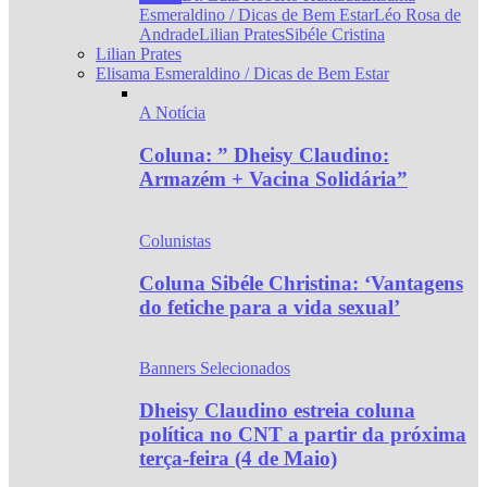
Esmeraldino / Dicas de Bem Estar
Léo Rosa de
Andrade
Lilian Prates
Sibéle Cristina
Lilian Prates
Elisama Esmeraldino / Dicas de Bem Estar
A Notícia
Coluna: ” Dheisy Claudino:
Armazém + Vacina Solidária”
Colunistas
Coluna Sibéle Christina: ‘Vantagens
do fetiche para a vida sexual’
Banners Selecionados
Dheisy Claudino estreia coluna
política no CNT a partir da próxima
terça-feira (4 de Maio)