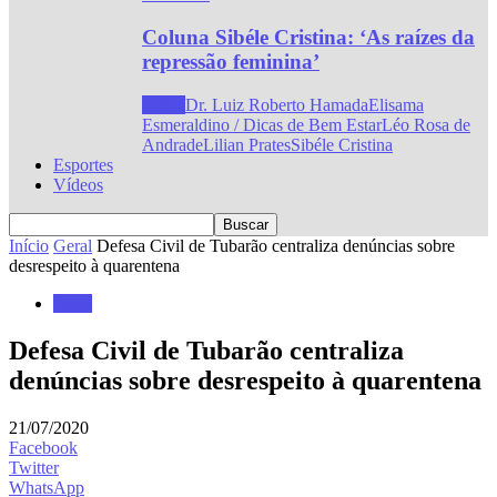
Coluna Sibéle Cristina: ‘As raízes da
repressão feminina’
Todos
Dr. Luiz Roberto Hamada
Elisama
Esmeraldino / Dicas de Bem Estar
Léo Rosa de
Andrade
Lilian Prates
Sibéle Cristina
Esportes
Vídeos
Início
Geral
Defesa Civil de Tubarão centraliza denúncias sobre
desrespeito à quarentena
Geral
Defesa Civil de Tubarão centraliza
denúncias sobre desrespeito à quarentena
21/07/2020
Facebook
Twitter
WhatsApp