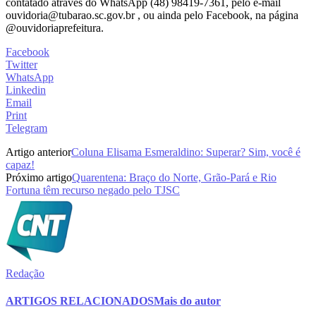
contatado através do WhatsApp (48) 98419-7361, pelo e-mail
ouvidoria@tubarao.sc.gov.br , ou ainda pelo Facebook, na página
@ouvidoriaprefeitura.
Facebook
Twitter
WhatsApp
Linkedin
Email
Print
Telegram
Artigo anterior
Coluna Elisama Esmeraldino: Superar? Sim, você é
capaz!
Próximo artigo
Quarentena: Braço do Norte, Grão-Pará e Rio
Fortuna têm recurso negado pelo TJSC
Redação
ARTIGOS RELACIONADOS
Mais do autor