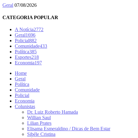
Geral
07/08/2026
CATEGORIA POPULAR
A Notícia
2772
Geral
1696
Policial
882
Comunidade
433
Política
385
Esportes
218
Economia
197
Home
Geral
Política
Comunidade
Policial
Economia
Colunistas
Dr. Luiz Roberto Hamada
Willian Saul
Lilian Prates
Elisama Esmeraldino / Dicas de Bem Estar
Sibéle Cristina