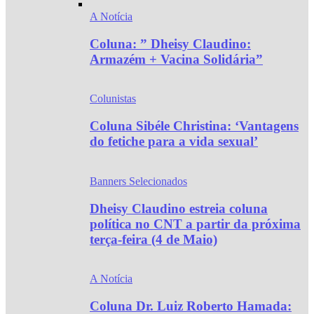
A Notícia
Coluna: ” Dheisy Claudino:
Armazém + Vacina Solidária”
Colunistas
Coluna Sibéle Christina: ‘Vantagens
do fetiche para a vida sexual’
Banners Selecionados
Dheisy Claudino estreia coluna
política no CNT a partir da próxima
terça-feira (4 de Maio)
A Notícia
Coluna Dr. Luiz Roberto Hamada: