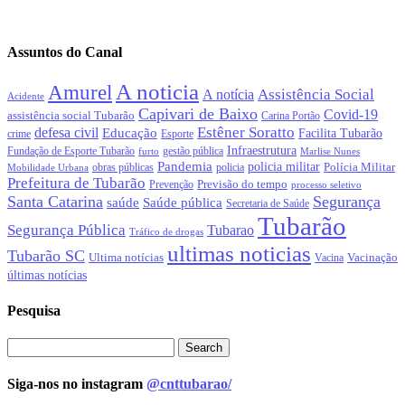
Assuntos do Canal
A noticia
Amurel
Assistência Social
A notícia
Acidente
Capivari de Baixo
Covid-19
assistência social Tubarão
Carina Portão
Estêner Soratto
defesa civil
Educação
Facilita Tubarão
crime
Esporte
Infraestrutura
gestão pública
Fundação de Esporte Tubarão
Marlise Nunes
furto
Pandemia
policia militar
Polícia Militar
obras públicas
policia
Mobilidade Urbana
Prefeitura de Tubarão
Previsão do tempo
Prevenção
processo seletivo
Santa Catarina
Segurança
Saúde pública
saúde
Secretaria de Saúde
Tubarão
Segurança Pública
Tubarao
Tráfico de drogas
ultimas noticias
Tubarão SC
Ultima notícias
Vacinação
Vacina
últimas notícias
Pesquisa
Siga-nos no instagram
@cnttubarao/