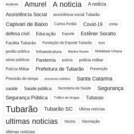
A noticia
Amurel
A notícia
Acidente
Assistência Social
assistência social Tubarão
Capivari de Baixo
Covid-19
crime
Carina Portão
Estêner Soratto
defesa civil
Educação
Esporte
Facilita Tubarão
Fundação de Esporte Tubarão
furto
Infraestrutura
gestão pública
Mobilidade Urbana
Marlise Nunes
Pandemia
obras públicas
policia militar
policia
Prefeitura de Tubarão
Polícia Militar
Prevenção
Santa Catarina
Previsão do tempo
processo seletivo
Segurança
saúde
Saúde pública
Secretaria de Saúde
Segurança Pública
Tubarao
Tráfico de drogas
Tubarão
Tubarão SC
Ultima notícias
ultimas noticias
Vacinação
Vacina
últimas notícias