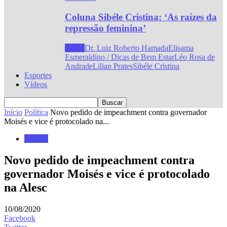
Coluna Sibéle Cristina: ‘As raízes da
repressão feminina’
Todos
Dr. Luiz Roberto Hamada
Elisama
Esmeraldino / Dicas de Bem Estar
Léo Rosa de
Andrade
Lilian Prates
Sibéle Cristina
Esportes
Vídeos
Início
Política
Novo pedido de impeachment contra governador
Moisés e vice é protocolado na...
Política
Novo pedido de impeachment contra
governador Moisés e vice é protocolado
na Alesc
10/08/2020
Facebook