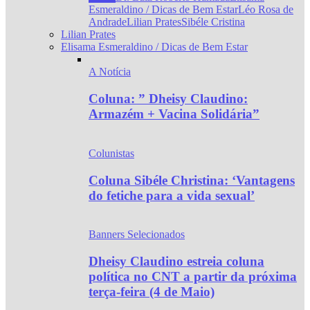
Esmeraldino / Dicas de Bem Estar
Léo Rosa de
Andrade
Lilian Prates
Sibéle Cristina
Lilian Prates
Elisama Esmeraldino / Dicas de Bem Estar
A Notícia
Coluna: ” Dheisy Claudino:
Armazém + Vacina Solidária”
Colunistas
Coluna Sibéle Christina: ‘Vantagens
do fetiche para a vida sexual’
Banners Selecionados
Dheisy Claudino estreia coluna
política no CNT a partir da próxima
terça-feira (4 de Maio)