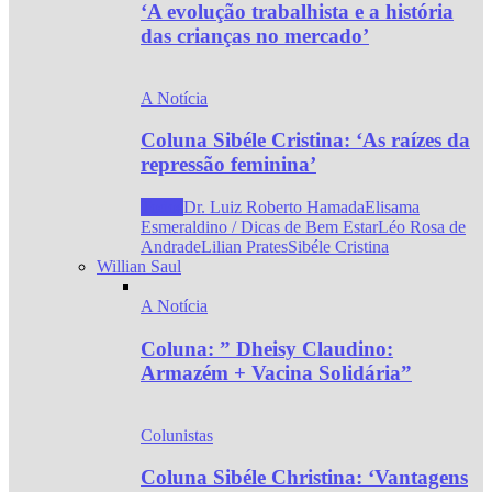
‘A evolução trabalhista e a história
das crianças no mercado’
A Notícia
Coluna Sibéle Cristina: ‘As raízes da
repressão feminina’
Todos
Dr. Luiz Roberto Hamada
Elisama
Esmeraldino / Dicas de Bem Estar
Léo Rosa de
Andrade
Lilian Prates
Sibéle Cristina
Willian Saul
A Notícia
Coluna: ” Dheisy Claudino:
Armazém + Vacina Solidária”
Colunistas
Coluna Sibéle Christina: ‘Vantagens