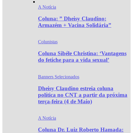
A Notícia
Coluna: ” Dheisy Claudino:
Armazém + Vacina Solidária”
Colunistas
Coluna Sibéle Christina: ‘Vantagens
do fetiche para a vida sexual’
Banners Selecionados
Dheisy Claudino estreia coluna
política no CNT a partir da próxima
terça-feira (4 de Maio)
A Notícia
Coluna Dr. Luiz Roberto Hamada: