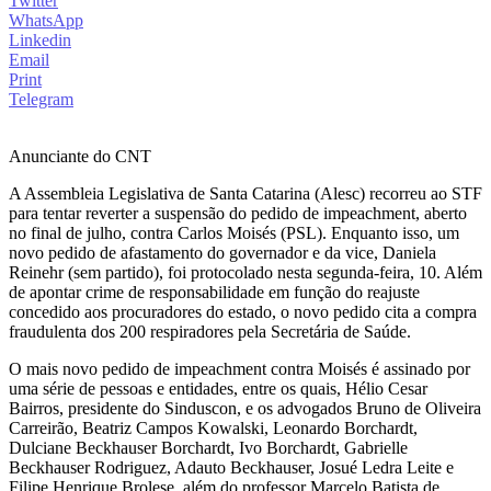
Twitter
WhatsApp
Linkedin
Email
Print
Telegram
Anunciante do CNT
A Assembleia Legislativa de Santa Catarina (Alesc) recorreu ao STF
para tentar reverter a suspensão do pedido de impeachment, aberto
no final de julho, contra Carlos Moisés (PSL). Enquanto isso, um
novo pedido de afastamento do governador e da vice, Daniela
Reinehr (sem partido), foi protocolado nesta segunda-feira, 10. Além
de apontar crime de responsabilidade em função do reajuste
concedido aos procuradores do estado, o novo pedido cita a compra
fraudulenta dos 200 respiradores pela Secretária de Saúde.
O mais novo pedido de impeachment contra Moisés é assinado por
uma série de pessoas e entidades, entre os quais, Hélio Cesar
Bairros, presidente do Sinduscon, e os advogados Bruno de Oliveira
Carreirão, Beatriz Campos Kowalski, Leonardo Borchardt,
Dulciane Beckhauser Borchardt, Ivo Borchardt, Gabrielle
Beckhauser Rodriguez, Adauto Beckhauser, Josué Ledra Leite e
Filipe Henrique Brolese, além do professor Marcelo Batista de