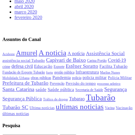
maio 2020
abril 2020
março 2020
fevereiro 2020
Assuntos do Canal
A noticia
Amurel
Assistência Social
A notícia
Acidente
Capivari de Baixo
Covid-19
assistência social Tubarão
Carina Portão
Estêner Soratto
defesa civil
Educação
Facilita Tubarão
crime
Esporte
Infraestrutura
gestão pública
Fundação de Esporte Tubarão
Marlise Nunes
furto
Pandemia
policia militar
Polícia Militar
policia
Mobilidade Urbana
obras públicas
Prefeitura de Tubarão
Previsão do tempo
Prevenção
processo seletivo
Santa Catarina
Segurança
Saúde pública
saúde
Secretaria de Saúde
Tubarão
Segurança Pública
Tubarao
Tráfico de drogas
ultimas noticias
Tubarão SC
Ultima notícias
Vacinação
Vacina
últimas notícias
Pesquisa