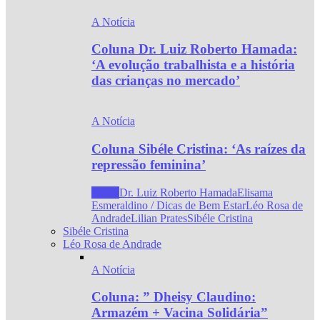
A Notícia
Coluna Dr. Luiz Roberto Hamada:
‘A evolução trabalhista e a história
das crianças no mercado’
A Notícia
Coluna Sibéle Cristina: ‘As raízes da
repressão feminina’
Todos
Dr. Luiz Roberto Hamada
Elisama
Esmeraldino / Dicas de Bem Estar
Léo Rosa de
Andrade
Lilian Prates
Sibéle Cristina
Sibéle Cristina
Léo Rosa de Andrade
A Notícia
Coluna: ” Dheisy Claudino:
Armazém + Vacina Solidária”