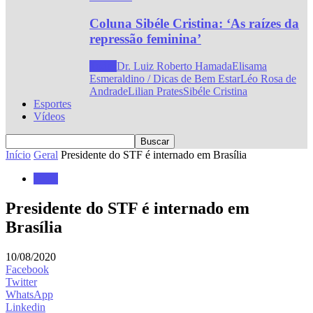
Coluna Sibéle Cristina: ‘As raízes da
repressão feminina’
Todos
Dr. Luiz Roberto Hamada
Elisama
Esmeraldino / Dicas de Bem Estar
Léo Rosa de
Andrade
Lilian Prates
Sibéle Cristina
Esportes
Vídeos
Início
Geral
Presidente do STF é internado em Brasília
Geral
Presidente do STF é internado em
Brasília
10/08/2020
Facebook
Twitter
WhatsApp
Linkedin