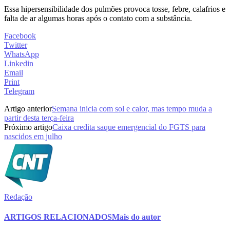
Essa hipersensibilidade dos pulmões provoca tosse, febre, calafrios e
falta de ar algumas horas após o contato com a substância.
Facebook
Twitter
WhatsApp
Linkedin
Email
Print
Telegram
Artigo anterior
Semana inicia com sol e calor, mas tempo muda a
partir desta terça-feira
Próximo artigo
Caixa credita saque emergencial do FGTS para
nascidos em julho
Redação
ARTIGOS RELACIONADOS
Mais do autor