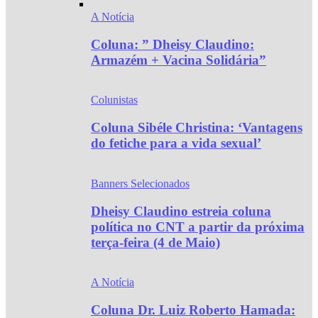
A Notícia
Coluna: ” Dheisy Claudino:
Armazém + Vacina Solidária”
Colunistas
Coluna Sibéle Christina: ‘Vantagens
do fetiche para a vida sexual’
Banners Selecionados
Dheisy Claudino estreia coluna
política no CNT a partir da próxima
terça-feira (4 de Maio)
A Notícia
Coluna Dr. Luiz Roberto Hamada: