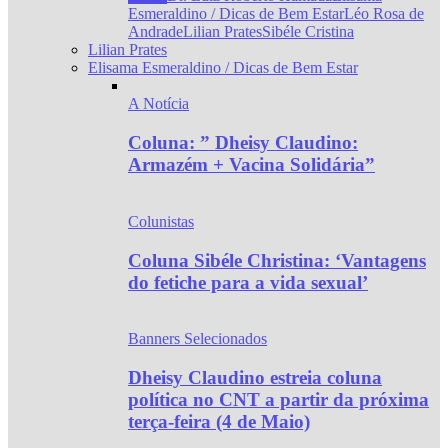
Esmeraldino / Dicas de Bem Estar
Léo Rosa de
Andrade
Lilian Prates
Sibéle Cristina
Lilian Prates
Elisama Esmeraldino / Dicas de Bem Estar
A Notícia
Coluna: ” Dheisy Claudino:
Armazém + Vacina Solidária”
Colunistas
Coluna Sibéle Christina: ‘Vantagens
do fetiche para a vida sexual’
Banners Selecionados
Dheisy Claudino estreia coluna
política no CNT a partir da próxima
terça-feira (4 de Maio)