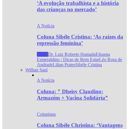
‘A evolução trabalhista e a história
das crianças no mercado’
A Notícia
Coluna Sibéle Cristina: ‘As raízes da
repressão feminina’
Todos
Dr. Luiz Roberto Hamada
Elisama
Esmeraldino / Dicas de Bem Estar
Léo Rosa de
Andrade
Lilian Prates
Sibéle Cristina
Willian Saul
A Notícia
Coluna: ” Dheisy Claudino:
Armazém + Vacina Solidária”
Colunistas
Coluna Sibéle Christina: ‘Vantagens