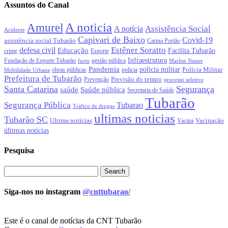
Assuntos do Canal
A noticia
Amurel
Assistência Social
A notícia
Acidente
Capivari de Baixo
Covid-19
assistência social Tubarão
Carina Portão
Estêner Soratto
defesa civil
Educação
Facilita Tubarão
crime
Esporte
Infraestrutura
gestão pública
Fundação de Esporte Tubarão
Marlise Nunes
furto
Pandemia
policia militar
Polícia Militar
policia
Mobilidade Urbana
obras públicas
Prefeitura de Tubarão
Previsão do tempo
Prevenção
processo seletivo
Santa Catarina
Segurança
Saúde pública
saúde
Secretaria de Saúde
Tubarão
Segurança Pública
Tubarao
Tráfico de drogas
ultimas noticias
Tubarão SC
Ultima notícias
Vacinação
Vacina
últimas notícias
Pesquisa
Siga-nos no instagram
@cnttubarao/
Este é o canal de notícias da CNT Tubarão