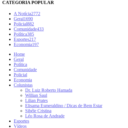
CATEGORIA POPULAR
A Notícia
2772
Geral
1690
Policial
882
Comunidade
433
Política
385
Esportes
217
Economia
197
Home
Geral
Política
Comunidade
Policial
Economia
Colunistas
Dr. Luiz Roberto Hamada
Willian Saul
Lilian Prates
Elisama Esmeraldino / Dicas de Bem Estar
Sibéle Cristina
Léo Rosa de Andrade
Esportes
Vídeos