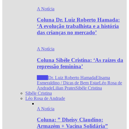
A Notícia
Coluna Dr. Luiz Roberto Hamada:
‘A evolução trabalhista e a história
das crianças no mercado’
A Notícia
Coluna Sibéle Cristina: ‘As raízes da
repressão feminina’
Todos
Dr. Luiz Roberto Hamada
Elisama
Esmeraldino / Dicas de Bem Estar
Léo Rosa de
Andrade
Lilian Prates
Sibéle Cristina
Sibéle Cristina
Léo Rosa de Andrade
A Notícia
Coluna: ” Dheisy Claudino:
Armazém + Vacina Solidária”