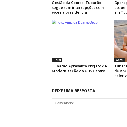
Gestão da Coorsel Tubarão
Operaç
segue sem interrupções com
esquem
vice na presidência
em Tu
Geral
Geral
Tubarão Apresenta Projeto de
Tubarã
Modernização da UBS Centro
de Apr
Seletiv
DEIXE UMA RESPOSTA