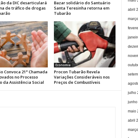
maio 
ão da DIC desarticulará
Bazar solidário do Santuário
a de tráfico de drogas
Santa Teresinha retorna em
abril 
barão
Tubarão
março
fever
janei
dezem
novem
outub
Economia
o Convoca 21ª Chamada
Procon Tubarão Revela
setem
ovados no Processo
Variações Consideráveis nos
o da Assistência Social
Preços de Combustíveis
agost
julho
junho
maio 
abril 
março