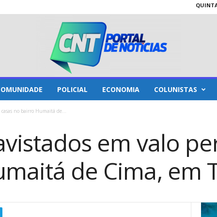
QUINTA-
COMUNIDADE
POLICIAL
ECONOMIA
COLUNISTAS
e casas no bairro Humaitá de...
avistados em valo pe
umaitá de Cima, em 