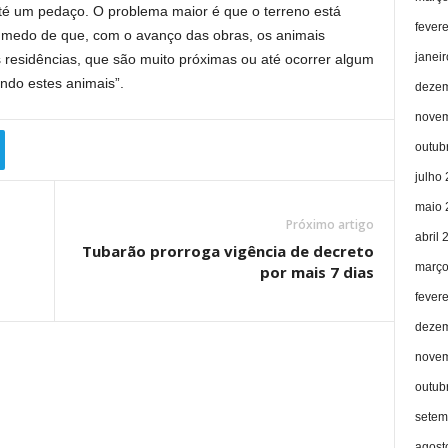
té um pedaço. O problema maior é que o terreno está
fever
medo de que, com o avanço das obras, os animais
janei
residências, que são muito próximas ou até ocorrer algum
endo estes animais”.
dezem
novem
outub
julho
maio 
Próximo artigo
abril 
Tubarão prorroga vigência de decreto
março
por mais 7 dias
fever
dezem
novem
outub
setem
agost