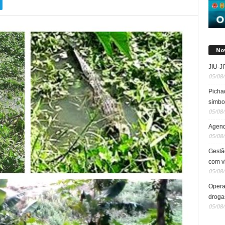
No
JIU-
05/08
Picha
símbol
05/08
Agend
05/08
Gestã
com v
05/08
Opera
droga
05/08