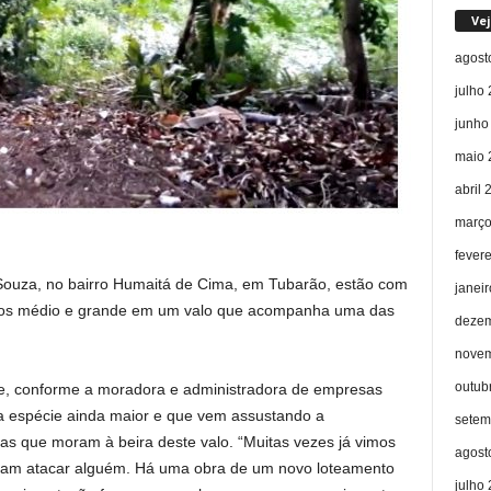
Vej
agost
julho
junho
maio 
abril 
março
fever
Souza, no bairro Humaitá de Cima, em Tubarão, estão com
janei
nhos médio e grande em um valo que acompanha uma das
dezem
novem
outub
 e, conforme a moradora e administradora de empresas
da espécie ainda maior e que vem assustando a
setem
as que moram à beira deste valo. “Muitas vezes já vimos
agost
ssam atacar alguém. Há uma obra de um novo loteamento
julho