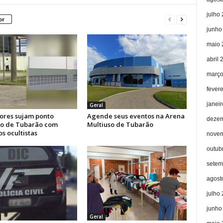
julho
or
junho
maio 
abril 
março
fever
janei
Geral
ores sujam ponto
Agende seus eventos na Arena
dezem
ico de Tubarão com
Multiuso de Tubarão
s ocultistas
novem
outub
setem
agost
julho
junho
Geral