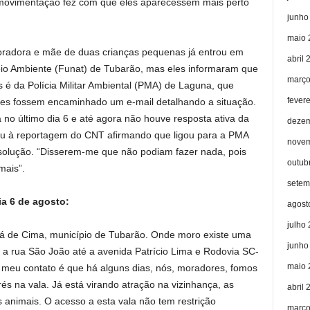
movimentação fez com que eles aparecessem mais perto
junho
maio 
oradora e mãe de duas crianças pequenas já entrou em
abril 
io Ambiente (Funat) de Tubarão, mas eles informaram que
março
s é da Polícia Militar Ambiental (PMA) de Laguna, que
fever
hes fossem encaminhado um e-mail detalhando a situação.
 no último dia 6 e até agora não houve resposta ativa da
dezem
eu à reportagem do CNT afirmando que ligou para a PMA
novem
solução. “Disserem-me que não podiam fazer nada, pois
outub
mais”.
setem
ia 6 de agosto:
agost
julho
tá de Cima, município de Tubarão. Onde moro existe uma
junho
e a rua São João até a avenida Patrício Lima e Rodovia SC-
maio 
 meu contato é que há alguns dias, nós, moradores, fomos
rés na vala. Já está virando atração na vizinhança, as
abril 
os animais. O acesso a esta vala não tem restrição
março