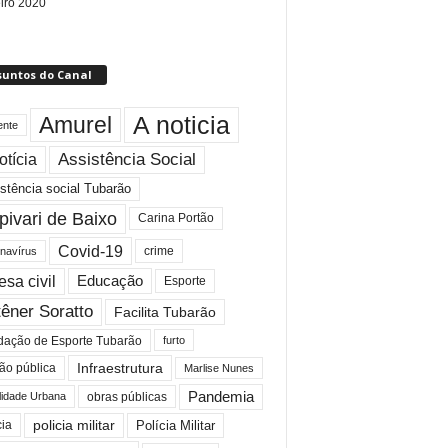
eiro 2020
suntos do Canal
A noticia
Amurel
ente
Assistência Social
otícia
stência social Tubarão
pivari de Baixo
Carina Portão
Covid-19
crime
navírus
esa civil
Educação
Esporte
êner Soratto
Facilita Tubarão
dação de Esporte Tubarão
furto
Infraestrutura
ão pública
Marlise Nunes
Pandemia
lidade Urbana
obras públicas
policia militar
Polícia Militar
cia