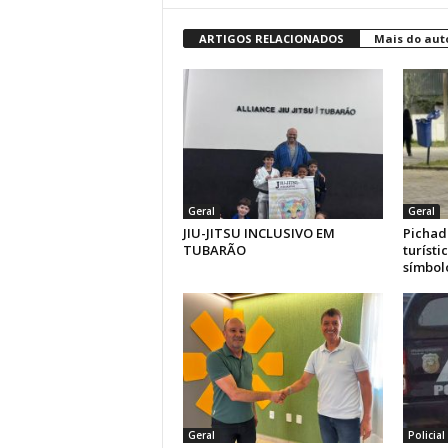
ARTIGOS RELACIONADOS
Mais do aut
Geral
Geral
JIU-JITSU INCLUSIVO EM
Pichad
TUBARÃO
turíst
símbolo
Geral
Policial