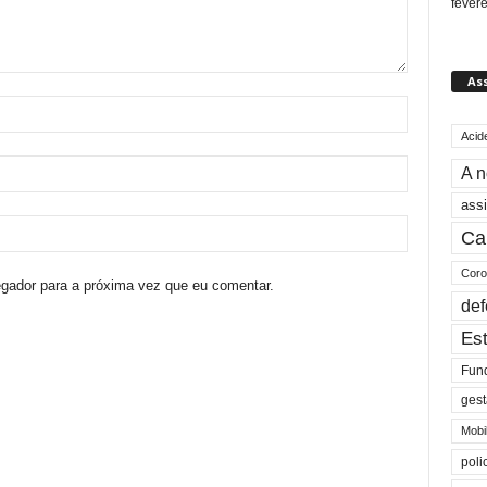
fever
As
Acid
A n
assi
Ca
Coro
egador para a próxima vez que eu comentar.
def
Est
Fun
gest
Mobi
poli