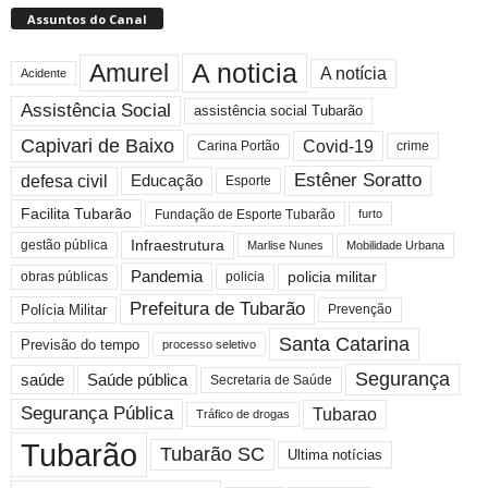
Assuntos do Canal
A noticia
Amurel
A notícia
Acidente
Assistência Social
assistência social Tubarão
Capivari de Baixo
Covid-19
crime
Carina Portão
Estêner Soratto
defesa civil
Educação
Esporte
Facilita Tubarão
Fundação de Esporte Tubarão
furto
Infraestrutura
gestão pública
Mobilidade Urbana
Marlise Nunes
Pandemia
obras públicas
policia militar
policia
Prefeitura de Tubarão
Polícia Militar
Prevenção
Santa Catarina
Previsão do tempo
processo seletivo
Segurança
saúde
Saúde pública
Secretaria de Saúde
Segurança Pública
Tubarao
Tráfico de drogas
Tubarão
Tubarão SC
Ultima notícias