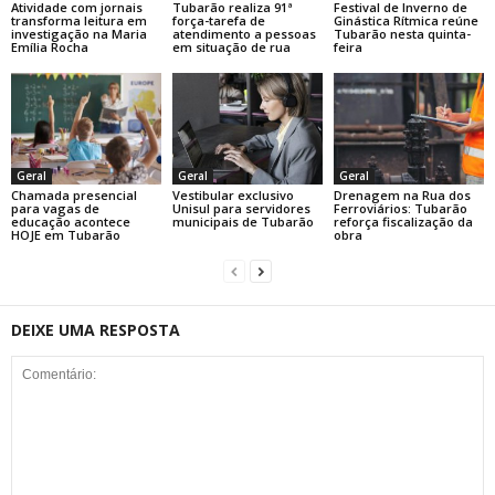
Atividade com jornais
Tubarão realiza 91ª
Festival de Inverno de
transforma leitura em
força-tarefa de
Ginástica Rítmica reúne
investigação na Maria
atendimento a pessoas
Tubarão nesta quinta-
Emília Rocha
em situação de rua
feira
Geral
Geral
Geral
Chamada presencial
Vestibular exclusivo
Drenagem na Rua dos
para vagas de
Unisul para servidores
Ferroviários: Tubarão
educação acontece
municipais de Tubarão
reforça fiscalização da
HOJE em Tubarão
obra
DEIXE UMA RESPOSTA