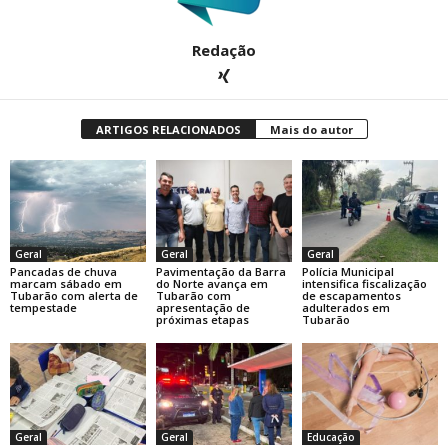
Redação
ARTIGOS RELACIONADOS
Mais do autor
Geral
Geral
Geral
Pancadas de chuva
Pavimentação da Barra
Polícia Municipal
marcam sábado em
do Norte avança em
intensifica fiscalização
Tubarão com alerta de
Tubarão com
de escapamentos
tempestade
apresentação de
adulterados em
próximas etapas
Tubarão
Geral
Geral
Educação