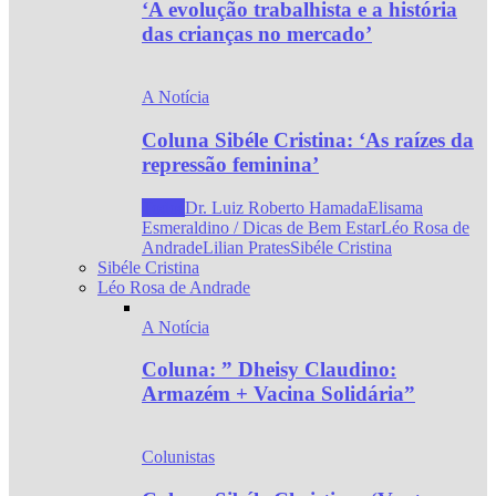
‘A evolução trabalhista e a história
das crianças no mercado’
A Notícia
Coluna Sibéle Cristina: ‘As raízes da
repressão feminina’
Todos
Dr. Luiz Roberto Hamada
Elisama
Esmeraldino / Dicas de Bem Estar
Léo Rosa de
Andrade
Lilian Prates
Sibéle Cristina
Sibéle Cristina
Léo Rosa de Andrade
A Notícia
Coluna: ” Dheisy Claudino:
Armazém + Vacina Solidária”
Colunistas