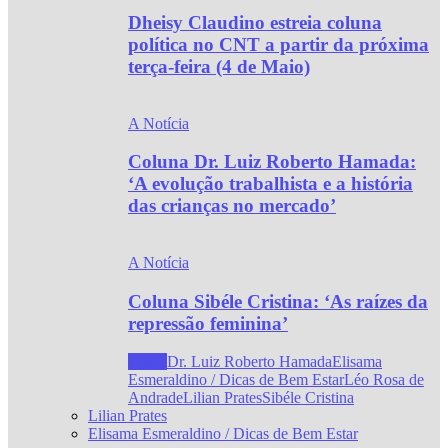
Dheisy Claudino estreia coluna
política no CNT a partir da próxima
terça-feira (4 de Maio)
A Notícia
Coluna Dr. Luiz Roberto Hamada:
‘A evolução trabalhista e a história
das crianças no mercado’
A Notícia
Coluna Sibéle Cristina: ‘As raízes da
repressão feminina’
Todos
Dr. Luiz Roberto Hamada
Elisama
Esmeraldino / Dicas de Bem Estar
Léo Rosa de
Andrade
Lilian Prates
Sibéle Cristina
Lilian Prates
Elisama Esmeraldino / Dicas de Bem Estar