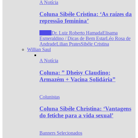
A Notícia
Coluna Sibéle Cristina: ‘As raízes da
repressão feminina’
Todos
Dr. Luiz Roberto Hamada
Elisama
Esmeraldino / Dicas de Bem Estar
Léo Rosa de
Andrade
Lilian Prates
Sibéle Cristina
Willian Saul
A Notícia
Coluna: ” Dheisy Claudino:
Armazém + Vacina Solidária”
Colunistas
Coluna Sibéle Christina: ‘Vantagens
do fetiche para a vida sexual’
Banners Selecionados