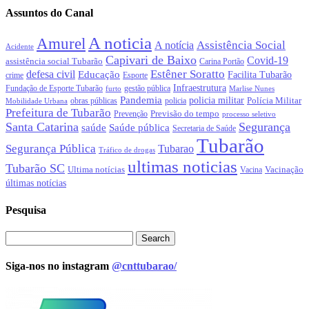
Assuntos do Canal
A noticia
Amurel
Assistência Social
A notícia
Acidente
Capivari de Baixo
Covid-19
assistência social Tubarão
Carina Portão
Estêner Soratto
defesa civil
Educação
Facilita Tubarão
crime
Esporte
Infraestrutura
gestão pública
Fundação de Esporte Tubarão
Marlise Nunes
furto
Pandemia
policia militar
Polícia Militar
obras públicas
policia
Mobilidade Urbana
Prefeitura de Tubarão
Previsão do tempo
Prevenção
processo seletivo
Santa Catarina
Segurança
Saúde pública
saúde
Secretaria de Saúde
Tubarão
Segurança Pública
Tubarao
Tráfico de drogas
ultimas noticias
Tubarão SC
Ultima notícias
Vacinação
Vacina
últimas notícias
Pesquisa
Siga-nos no instagram
@cnttubarao/