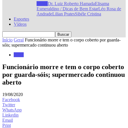
Todos
Dr. Luiz Roberto Hamada
Elisama
Esmeraldino / Dicas de Bem Estar
Léo Rosa de
Andrade
Lilian Prates
Sibéle Cristina
Esportes
Vídeos
Início
Geral
Funcionário morre e tem o corpo coberto por guarda-
sóis; supermercado continuou aberto
Geral
Funcionário morre e tem o corpo coberto
por guarda-sóis; supermercado continuou
aberto
19/08/2020
Facebook
Twitter
WhatsApp
Linkedin
Email
Print