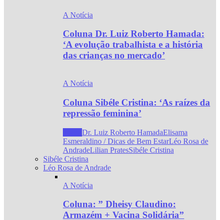
A Notícia
Coluna Dr. Luiz Roberto Hamada:
‘A evolução trabalhista e a história
das crianças no mercado’
A Notícia
Coluna Sibéle Cristina: ‘As raízes da
repressão feminina’
Todos
Dr. Luiz Roberto Hamada
Elisama
Esmeraldino / Dicas de Bem Estar
Léo Rosa de
Andrade
Lilian Prates
Sibéle Cristina
Sibéle Cristina
Léo Rosa de Andrade
A Notícia
Coluna: ” Dheisy Claudino:
Armazém + Vacina Solidária”