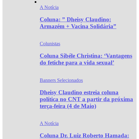
A Notícia
Coluna: ” Dheisy Claudino:
Armazém + Vacina Solidária”
Colunistas
Coluna Sibéle Christina: ‘Vantagens
do fetiche para a vida sexual’
Banners Selecionados
Dheisy Claudino estreia coluna
política no CNT a partir da próxima
terça-feira (4 de Maio)
A Notícia
Coluna Dr. Luiz Roberto Hamada: