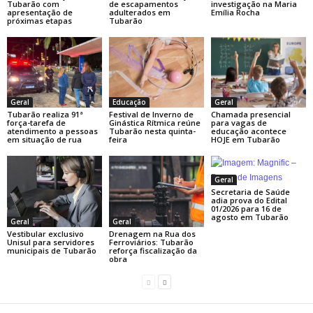
Tubarão com
de escapamentos
investigação na Maria
apresentação de
adulterados em
Emília Rocha
próximas etapas
Tubarão
Geral
Educação
Geral
Tubarão realiza 91ª
Festival de Inverno de
Chamada presencial
força-tarefa de
Ginástica Rítmica reúne
para vagas de
atendimento a pessoas
Tubarão nesta quinta-
educação acontece
em situação de rua
feira
HOJE em Tubarão
Geral
Secretaria de Saúde
adia prova do Edital
01/2026 para 16 de
agosto em Tubarão
Geral
Geral
Vestibular exclusivo
Drenagem na Rua dos
Unisul para servidores
Ferroviários: Tubarão
municipais de Tubarão
reforça fiscalização da
obra