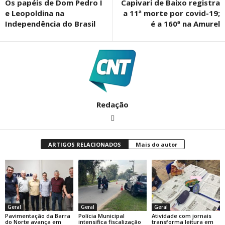
Os papéis de Dom Pedro I
Capivari de Baixo registra
e Leopoldina na
a 11ª morte por covid-19;
Independência do Brasil
é a 160ª na Amurel
Redação
ARTIGOS RELACIONADOS
Mais do autor
Geral
Geral
Geral
Pavimentação da Barra
Polícia Municipal
Atividade com jornais
do Norte avança em
intensifica fiscalização
transforma leitura em