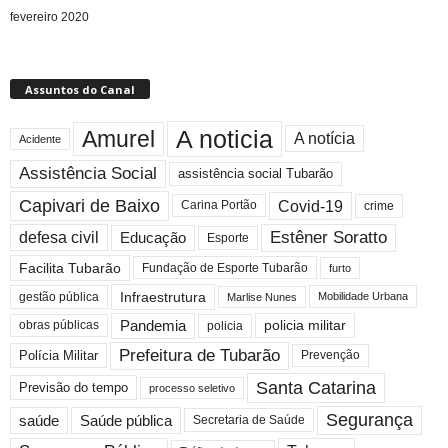
fevereiro 2020
Assuntos do Canal
A noticia
Amurel
A notícia
Acidente
Assistência Social
assistência social Tubarão
Capivari de Baixo
Covid-19
crime
Carina Portão
Estêner Soratto
defesa civil
Educação
Esporte
Facilita Tubarão
Fundação de Esporte Tubarão
furto
Infraestrutura
gestão pública
Mobilidade Urbana
Marlise Nunes
Pandemia
obras públicas
policia militar
policia
Prefeitura de Tubarão
Polícia Militar
Prevenção
Santa Catarina
Previsão do tempo
processo seletivo
Segurança
saúde
Saúde pública
Secretaria de Saúde