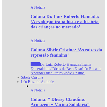
A Notícia
Coluna Dr. Luiz Roberto Hamada:
‘A evolução trabalhista e a história
das crianças no mercado’
A Notícia
Coluna Sibéle Cristina: ‘As raízes da
repressão feminina’
Todos
Dr. Luiz Roberto Hamada
Elisama
Esmeraldino / Dicas de Bem Estar
Léo Rosa de
Andrade
Lilian Prates
Sibéle Cristina
Sibéle Cristina
Léo Rosa de Andrade
A Notícia
Coluna: ” Dheisy Claudino:
Armazém + Vacina Solidária”