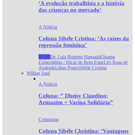
‘A evolução trabalhista e a história
das crianças no mercado’
A Notícia
Coluna Sibéle Cristina: ‘As raízes da
repressão feminina’
Todos
Dr. Luiz Roberto Hamada
Elisama
Esmeraldino / Dicas de Bem Estar
Léo Rosa de
Andrade
Lilian Prates
Sibéle Cristina
Willian Saul
A Notícia
Coluna: ” Dheisy Claudino:
Armazém + Vacina Solidária”
Colunistas
Coluna Sibéle Christina: ‘Vantagens