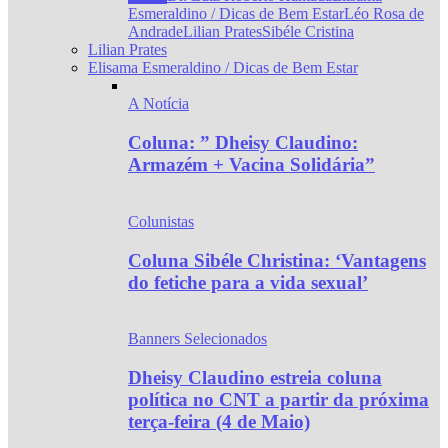
Esmeraldino / Dicas de Bem Estar
Léo Rosa de
Andrade
Lilian Prates
Sibéle Cristina
Lilian Prates
Elisama Esmeraldino / Dicas de Bem Estar
A Notícia
Coluna: ” Dheisy Claudino:
Armazém + Vacina Solidária”
Colunistas
Coluna Sibéle Christina: ‘Vantagens
do fetiche para a vida sexual’
Banners Selecionados
Dheisy Claudino estreia coluna
política no CNT a partir da próxima
terça-feira (4 de Maio)