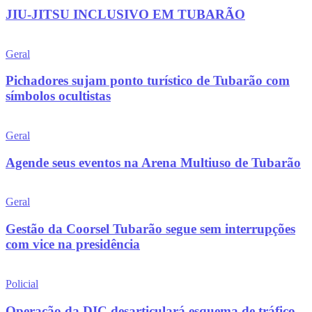
JIU-JITSU INCLUSIVO EM TUBARÃO
Geral
Pichadores sujam ponto turístico de Tubarão com
símbolos ocultistas
Geral
Agende seus eventos na Arena Multiuso de Tubarão
Geral
Gestão da Coorsel Tubarão segue sem interrupções
com vice na presidência
Policial
Operação da DIC desarticulará esquema de tráfico