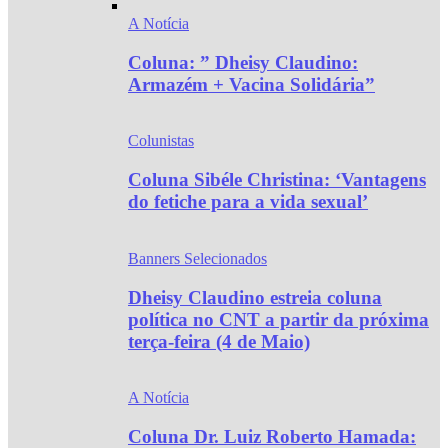
A Notícia
Coluna: ” Dheisy Claudino:
Armazém + Vacina Solidária”
Colunistas
Coluna Sibéle Christina: ‘Vantagens
do fetiche para a vida sexual’
Banners Selecionados
Dheisy Claudino estreia coluna
política no CNT a partir da próxima
terça-feira (4 de Maio)
A Notícia
Coluna Dr. Luiz Roberto Hamada: