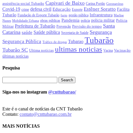
Capivari de Baixo
assistência social Tubarão
Carina Portão
Coronavírus
Estêner Soratto
Covid-19
defesa civil
Educação
Facilita
crime
Esporte
Tubarão
Infraestrutura
gestão pública
Fundação de Esporte Tubarão
Marlise
furto
Pandemia
policia militar
Polícia
policia
Nunes
Mobilidade Urbana
obras públicas
Santa
Prefeitura de Tubarão
Militar
Previsão do tempo
Prevenção
Catarina
Segurança
Saúde pública
saúde
Secretaria de Saúde
Tubarão
Segurança Pública
Tubarao
Tráfico de drogas
ultimas noticias
Tubarão SC
Ultima notícias
Vacinação
Vacina
últimas notícias
Pesquisa
Siga-nos no instagram
@cnttubarao/
Este é o canal de notícias da CNT Tubarão
Contato:
contato@cnttubarao.com.br
MAIS NOTÍCIAS