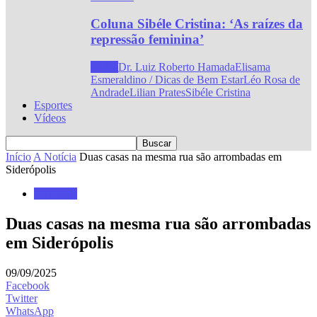
Coluna Sibéle Cristina: ‘As raízes da
repressão feminina’
Todos
Dr. Luiz Roberto Hamada
Elisama
Esmeraldino / Dicas de Bem Estar
Léo Rosa de
Andrade
Lilian Prates
Sibéle Cristina
Esportes
Vídeos
Início
A Notícia
Duas casas na mesma rua são arrombadas em
Siderópolis
A Notícia
Duas casas na mesma rua são arrombadas
em Siderópolis
09/09/2025
Facebook
Twitter
WhatsApp