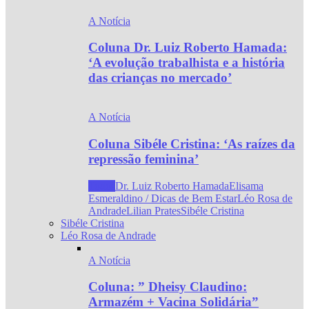
A Notícia
Coluna Dr. Luiz Roberto Hamada:
‘A evolução trabalhista e a história
das crianças no mercado’
A Notícia
Coluna Sibéle Cristina: ‘As raízes da
repressão feminina’
Todos
Dr. Luiz Roberto Hamada
Elisama
Esmeraldino / Dicas de Bem Estar
Léo Rosa de
Andrade
Lilian Prates
Sibéle Cristina
Sibéle Cristina
Léo Rosa de Andrade
A Notícia
Coluna: ” Dheisy Claudino:
Armazém + Vacina Solidária”