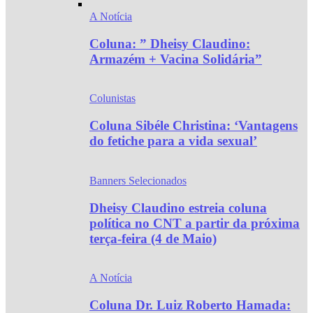
A Notícia
Coluna: ” Dheisy Claudino:
Armazém + Vacina Solidária”
Colunistas
Coluna Sibéle Christina: ‘Vantagens
do fetiche para a vida sexual’
Banners Selecionados
Dheisy Claudino estreia coluna
política no CNT a partir da próxima
terça-feira (4 de Maio)
A Notícia
Coluna Dr. Luiz Roberto Hamada: