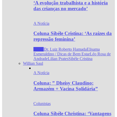
‘A evolução trabalhista e a história
das crianças no mercado’
A Notícia
Coluna Sibéle Cristina: ‘As raízes da
repressão feminina’
Todos
Dr. Luiz Roberto Hamada
Elisama
Esmeraldino / Dicas de Bem Estar
Léo Rosa de
Andrade
Lilian Prates
Sibéle Cristina
Willian Saul
A Notícia
Coluna: ” Dheisy Claudino:
Armazém + Vacina Solidária”
Colunistas
Coluna Sibéle Christina: ‘Vantagens