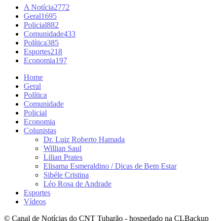
A Notícia
2772
Geral
1695
Policial
882
Comunidade
433
Política
385
Esportes
218
Economia
197
Home
Geral
Política
Comunidade
Policial
Economia
Colunistas
Dr. Luiz Roberto Hamada
Willian Saul
Lilian Prates
Elisama Esmeraldino / Dicas de Bem Estar
Sibéle Cristina
Léo Rosa de Andrade
Esportes
Vídeos
© Canal de Notícias do CNT Tubarão - hospedado na CLBackup