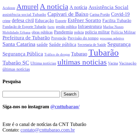
A noticia
Amurel
Assistência Social
A notícia
Acidente
Capivari de Baixo
Covid-19
assistência social Tubarão
Carina Portão
Estêner Soratto
defesa civil
Educação
Facilita Tubarão
crime
Esporte
Infraestrutura
gestão pública
Fundação de Esporte Tubarão
Marlise Nunes
furto
Pandemia
policia militar
Polícia Militar
obras públicas
policia
Mobilidade Urbana
Prefeitura de Tubarão
Previsão do tempo
Prevenção
processo seletivo
Santa Catarina
Segurança
Saúde pública
saúde
Secretaria de Saúde
Tubarão
Segurança Pública
Tubarao
Tráfico de drogas
ultimas noticias
Tubarão SC
Ultima notícias
Vacinação
Vacina
últimas notícias
Pesquisa
Siga-nos no instagram
@cnttubarao/
Este é o canal de notícias da CNT Tubarão
Contato:
contato@cnttubarao.com.br