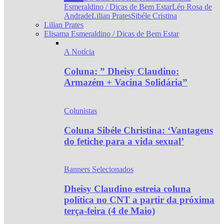
Esmeraldino / Dicas de Bem Estar
Léo Rosa de
Andrade
Lilian Prates
Sibéle Cristina
Lilian Prates
Elisama Esmeraldino / Dicas de Bem Estar
A Notícia
Coluna: ” Dheisy Claudino:
Armazém + Vacina Solidária”
Colunistas
Coluna Sibéle Christina: ‘Vantagens
do fetiche para a vida sexual’
Banners Selecionados
Dheisy Claudino estreia coluna
política no CNT a partir da próxima
terça-feira (4 de Maio)