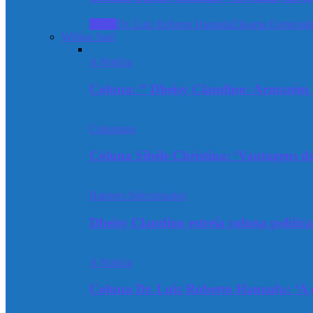
Todos
Dr. Luiz Roberto Hamada
Elisama Esmeraldi
Willian Saul
A Notícia
Coluna: ” Dheisy Claudino: Armazém 
Colunistas
Coluna Sibéle Christina: ‘Vantagens do
Banners Selecionados
Dheisy Claudino estreia coluna polític
A Notícia
Coluna Dr. Luiz Roberto Hamada: ‘A ev