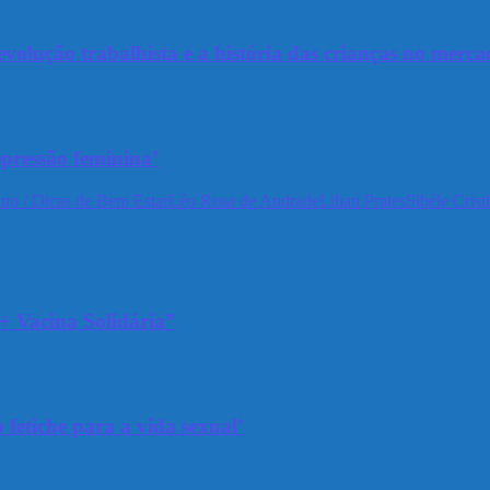
olução trabalhista e a história das crianças no merca
epressão feminina’
no / Dicas de Bem Estar
Léo Rosa de Andrade
Lilian Prates
Sibéle Crist
+ Vacina Solidária”
 fetiche para a vida sexual’