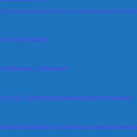
no / Dicas de Bem Estar
Léo Rosa de Andrade
Lilian Prates
Sibéle Crist
+ Vacina Solidária”
 fetiche para a vida sexual’
a no CNT a partir da próxima terça-feira (4 de Maio)
olução trabalhista e a história das crianças no merca