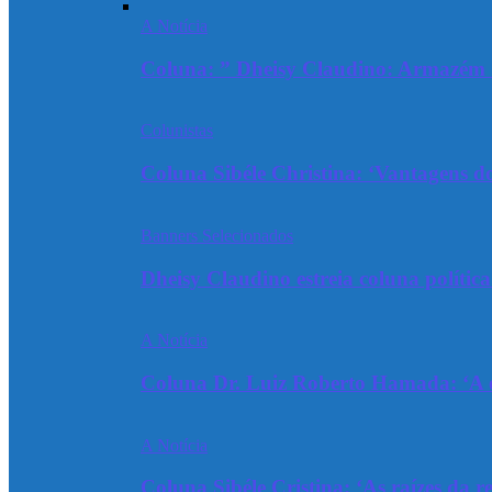
A Notícia
Coluna: ” Dheisy Claudino: Armazém 
Colunistas
Coluna Sibéle Christina: ‘Vantagens do
Banners Selecionados
Dheisy Claudino estreia coluna polític
A Notícia
Coluna Dr. Luiz Roberto Hamada: ‘A ev
A Notícia
Coluna Sibéle Cristina: ‘As raízes da r