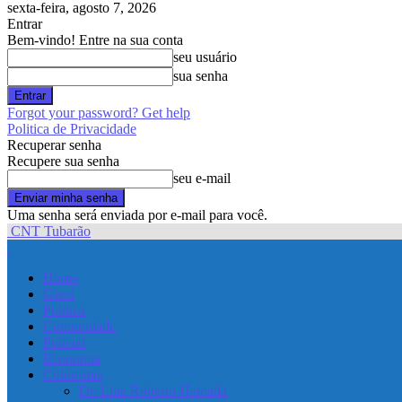
sexta-feira, agosto 7, 2026
Entrar
Bem-vindo! Entre na sua conta
seu usuário
sua senha
Forgot your password? Get help
Politica de Privacidade
Recuperar senha
Recupere sua senha
seu e-mail
Uma senha será enviada por e-mail para você.
CNT Tubarão
Home
Geral
Política
Comunidade
Policial
Economia
Colunistas
Dr. Luiz Roberto Hamada