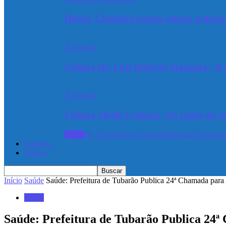
Dheisy Claudino estreia coluna polític
A Notícia
Coluna Dr. Luiz Roberto Hamada: ‘A ev
A Notícia
Coluna Sibéle Cristina: ‘As raízes da r
Todos
Dr. Luiz Roberto Hamada
Elisama Esmeraldi
Esportes
Vídeos
Início
Saúde
Saúde: Prefeitura de Tubarão Publica 24ª Chamada para 
Saúde
Saúde: Prefeitura de Tubarão Publica 24ª