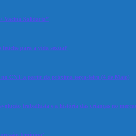
+ Vacina Solidária”
 fetiche para a vida sexual’
a no CNT a partir da próxima terça-feira (4 de Maio)
olução trabalhista e a história das crianças no merca
epressão feminina’