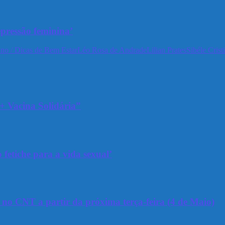
epressão feminina’
no / Dicas de Bem Estar
Léo Rosa de Andrade
Lilian Prates
Sibéle Crist
+ Vacina Solidária”
 fetiche para a vida sexual’
a no CNT a partir da próxima terça-feira (4 de Maio)