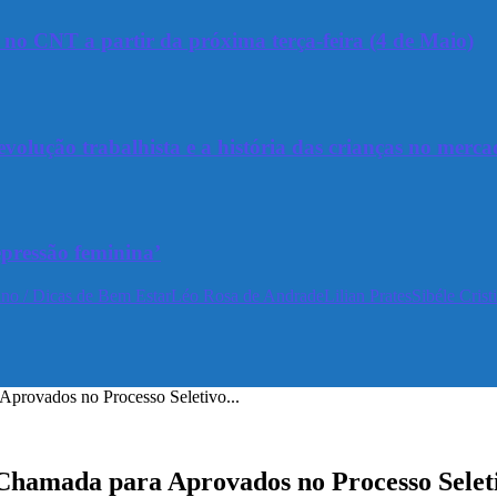
a no CNT a partir da próxima terça-feira (4 de Maio)
olução trabalhista e a história das crianças no merca
epressão feminina’
no / Dicas de Bem Estar
Léo Rosa de Andrade
Lilian Prates
Sibéle Crist
Aprovados no Processo Seletivo...
 Chamada para Aprovados no Processo Selet