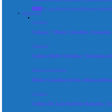
Todos
Dr. Luiz Roberto Hamada
Elisama Esmeraldi
Willian Saul
A Notícia
Coluna: ” Dheisy Claudino: Armazém 
Colunistas
Coluna Sibéle Christina: ‘Vantagens do
Banners Selecionados
Dheisy Claudino estreia coluna polític
A Notícia
Coluna Dr. Luiz Roberto Hamada: ‘A ev