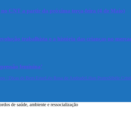
a no CNT a partir da próxima terça-feira (4 de Maio)
olução trabalhista e a história das crianças no merca
epressão feminina’
no / Dicas de Bem Estar
Léo Rosa de Andrade
Lilian Prates
Sibéle Crist
dos de saúde, ambiente e ressocialização