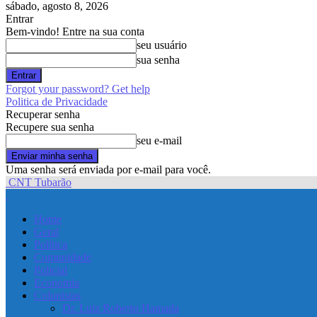
sábado, agosto 8, 2026
Entrar
Bem-vindo! Entre na sua conta
seu usuário
sua senha
Forgot your password? Get help
Politica de Privacidade
Recuperar senha
Recupere sua senha
seu e-mail
Uma senha será enviada por e-mail para você.
CNT Tubarão
Home
Geral
Política
Comunidade
Policial
Economia
Colunistas
Dr. Luiz Roberto Hamada