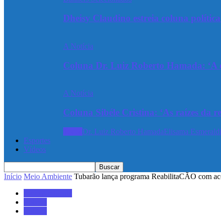
Dheisy Claudino estreia coluna polític
A Notícia
Coluna Dr. Luiz Roberto Hamada: ‘A ev
A Notícia
Coluna Sibéle Cristina: ‘As raízes da r
Todos
Dr. Luiz Roberto Hamada
Elisama Esmeraldi
Esportes
Vídeos
Início
Meio Ambiente
Tubarão lança programa ReabilitaCÃO com acor
Meio Ambiente
Policial
Política