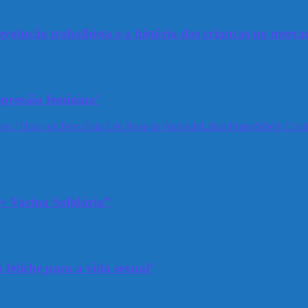
olução trabalhista e a história das crianças no merca
epressão feminina’
no / Dicas de Bem Estar
Léo Rosa de Andrade
Lilian Prates
Sibéle Crist
+ Vacina Solidária”
 fetiche para a vida sexual’