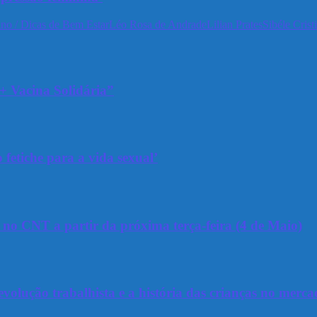
no / Dicas de Bem Estar
Léo Rosa de Andrade
Lilian Prates
Sibéle Crist
+ Vacina Solidária”
 fetiche para a vida sexual’
a no CNT a partir da próxima terça-feira (4 de Maio)
olução trabalhista e a história das crianças no merca