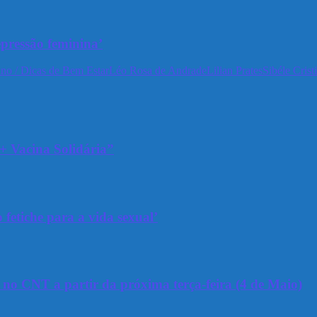
epressão feminina’
no / Dicas de Bem Estar
Léo Rosa de Andrade
Lilian Prates
Sibéle Crist
+ Vacina Solidária”
 fetiche para a vida sexual’
a no CNT a partir da próxima terça-feira (4 de Maio)