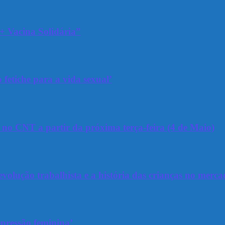
+ Vacina Solidária”
 fetiche para a vida sexual’
a no CNT a partir da próxima terça-feira (4 de Maio)
olução trabalhista e a história das crianças no merca
epressão feminina’