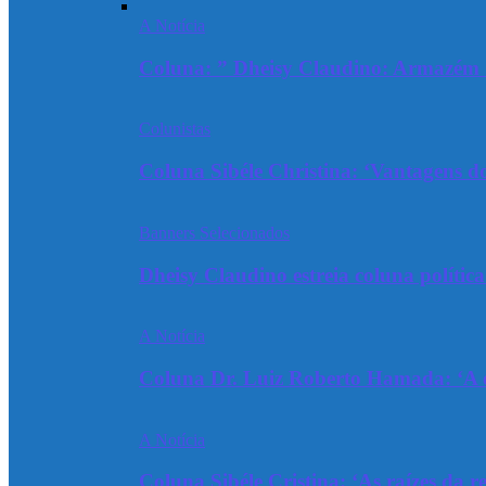
A Notícia
Coluna: ” Dheisy Claudino: Armazém 
Colunistas
Coluna Sibéle Christina: ‘Vantagens do
Banners Selecionados
Dheisy Claudino estreia coluna polític
A Notícia
Coluna Dr. Luiz Roberto Hamada: ‘A ev
A Notícia
Coluna Sibéle Cristina: ‘As raízes da r