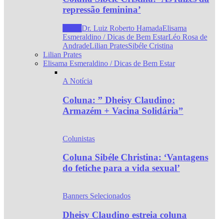
repressão feminina’
Todos
Dr. Luiz Roberto Hamada
Elisama
Esmeraldino / Dicas de Bem Estar
Léo Rosa de
Andrade
Lilian Prates
Sibéle Cristina
Lilian Prates
Elisama Esmeraldino / Dicas de Bem Estar
A Notícia
Coluna: ” Dheisy Claudino:
Armazém + Vacina Solidária”
Colunistas
Coluna Sibéle Christina: ‘Vantagens
do fetiche para a vida sexual’
Banners Selecionados
Dheisy Claudino estreia coluna