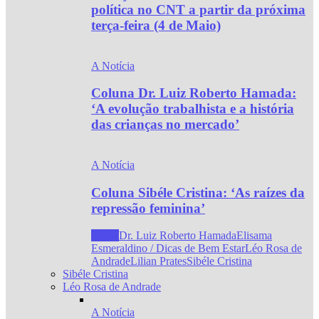
política no CNT a partir da próxima
terça-feira (4 de Maio)
A Notícia
Coluna Dr. Luiz Roberto Hamada:
‘A evolução trabalhista e a história
das crianças no mercado’
A Notícia
Coluna Sibéle Cristina: ‘As raízes da
repressão feminina’
Todos
Dr. Luiz Roberto Hamada
Elisama
Esmeraldino / Dicas de Bem Estar
Léo Rosa de
Andrade
Lilian Prates
Sibéle Cristina
Sibéle Cristina
Léo Rosa de Andrade
A Notícia