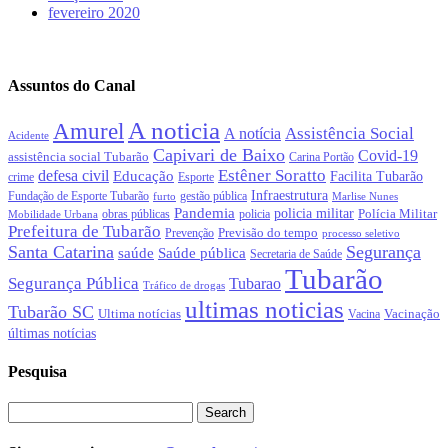
fevereiro 2020
Assuntos do Canal
A noticia
Amurel
Assistência Social
A notícia
Acidente
Capivari de Baixo
Covid-19
assistência social Tubarão
Carina Portão
Estêner Soratto
defesa civil
Educação
Facilita Tubarão
crime
Esporte
Infraestrutura
gestão pública
Fundação de Esporte Tubarão
Marlise Nunes
furto
Pandemia
policia militar
Polícia Militar
obras públicas
policia
Mobilidade Urbana
Prefeitura de Tubarão
Previsão do tempo
Prevenção
processo seletivo
Santa Catarina
Segurança
Saúde pública
saúde
Secretaria de Saúde
Tubarão
Segurança Pública
Tubarao
Tráfico de drogas
ultimas noticias
Tubarão SC
Ultima notícias
Vacinação
Vacina
últimas notícias
Pesquisa