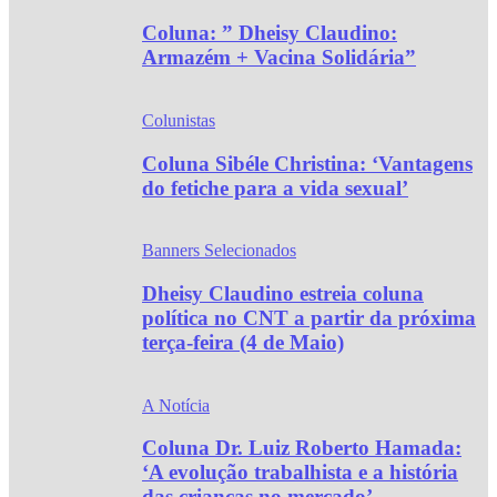
Coluna: ” Dheisy Claudino:
Armazém + Vacina Solidária”
Colunistas
Coluna Sibéle Christina: ‘Vantagens
do fetiche para a vida sexual’
Banners Selecionados
Dheisy Claudino estreia coluna
política no CNT a partir da próxima
terça-feira (4 de Maio)
A Notícia
Coluna Dr. Luiz Roberto Hamada:
‘A evolução trabalhista e a história
das crianças no mercado’