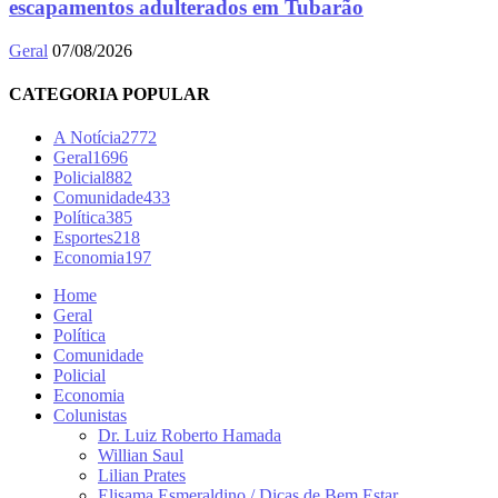
escapamentos adulterados em Tubarão
Geral
07/08/2026
CATEGORIA POPULAR
A Notícia
2772
Geral
1696
Policial
882
Comunidade
433
Política
385
Esportes
218
Economia
197
Home
Geral
Política
Comunidade
Policial
Economia
Colunistas
Dr. Luiz Roberto Hamada
Willian Saul
Lilian Prates
Elisama Esmeraldino / Dicas de Bem Estar