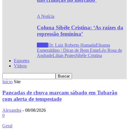
A Notícia
Coluna Sibéle Cristina: ‘As raízes da
repressão feminina’
Todos
Dr. Luiz Roberto Hamada
Elisama
Esmeraldino / Dicas de Bem Estar
Léo Rosa de
Andrade
Lilian Prates
Sibéle Cristina
Esportes
Vídeos
Início
Site
Pancadas de chuva marcam sábado em Tubarão
com alerta de tempestade
Alexandra
-
08/08/2026
0
Geral