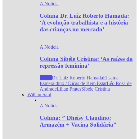
A Notícia
Coluna Dr. Luiz Roberto Hamada:
‘A evolução trabalhista e a história
das crianças no mercado’
A Notícia
Coluna Sibéle Cristina: ‘As raízes da
repressão feminina’
Todos
Dr. Luiz Roberto Hamada
Elisama
Esmeraldino / Dicas de Bem Estar
Léo Rosa de
Andrade
Lilian Prates
Sibéle Cristina
Willian Saul
A Notícia
Coluna: ” Dheisy Claudino:
Armazém + Vacina Solidária”