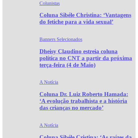
Colunistas
Coluna Sibéle Christina: ‘Vantagens
do fetiche para a vida sexual’
Banners Selecionados
Dheisy Claudino estreia coluna
política no CNT a partir da próxima
terça-feira (4 de Maio)
A Notícia
Coluna Dr. Luiz Roberto Hamada:
‘A evolução trabalhista e a história
das crianças no mercado’
A Notícia
Coluna Sibéle Cristina: ‘As raízes da