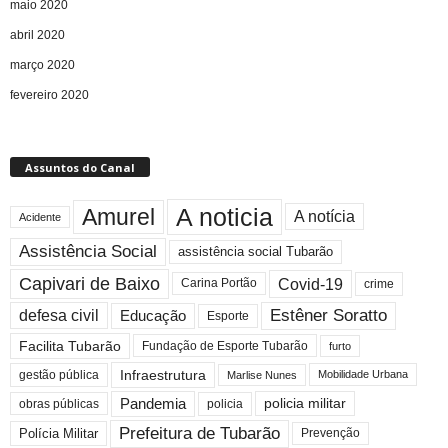
maio 2020
abril 2020
março 2020
fevereiro 2020
Assuntos do Canal
A noticia
Amurel
A notícia
Acidente
Assistência Social
assistência social Tubarão
Capivari de Baixo
Covid-19
crime
Carina Portão
Estêner Soratto
defesa civil
Educação
Esporte
Facilita Tubarão
Fundação de Esporte Tubarão
furto
Infraestrutura
gestão pública
Mobilidade Urbana
Marlise Nunes
Pandemia
policia militar
policia
obras públicas
Prefeitura de Tubarão
Polícia Militar
Prevenção