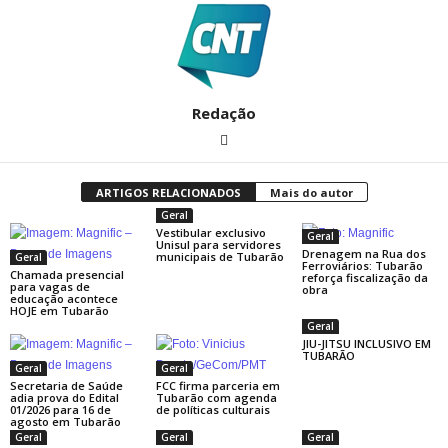
Redação
ARTIGOS RELACIONADOS
Mais do autor
Geral
Vestibular exclusivo
Geral
Unisul para servidores
Drenagem na Rua dos
municipais de Tubarão
Geral
Ferroviários: Tubarão
Chamada presencial
reforça fiscalização da
para vagas de
obra
educação acontece
HOJE em Tubarão
Geral
JIU-JITSU INCLUSIVO EM
TUBARÃO
Geral
Geral
Secretaria de Saúde
FCC firma parceria em
adia prova do Edital
Tubarão com agenda
01/2026 para 16 de
de políticas culturais
agosto em Tubarão
Geral
Geral
Geral