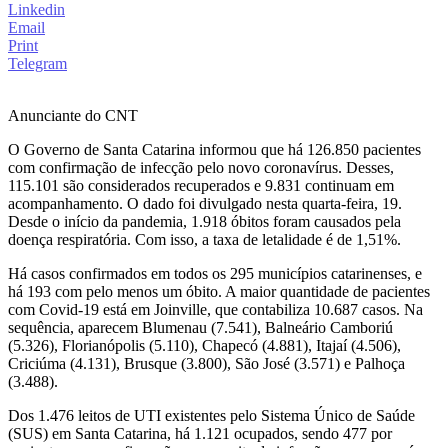
Linkedin
Email
Print
Telegram
Anunciante do CNT
O Governo de Santa Catarina informou que há 126.850 pacientes
com confirmação de infecção pelo novo coronavírus. Desses,
115.101 são considerados recuperados e 9.831 continuam em
acompanhamento. O dado foi divulgado nesta quarta-feira, 19.
Desde o início da pandemia, 1.918 óbitos foram causados pela
doença respiratória. Com isso, a taxa de letalidade é de 1,51%.
Há casos confirmados em todos os 295 municípios catarinenses, e
há 193 com pelo menos um óbito. A maior quantidade de pacientes
com Covid-19 está em Joinville, que contabiliza 10.687 casos. Na
sequência, aparecem Blumenau (7.541), Balneário Camboriú
(5.326), Florianópolis (5.110), Chapecó (4.881), Itajaí (4.506),
Criciúma (4.131), Brusque (3.800), São José (3.571) e Palhoça
(3.488).
Dos 1.476 leitos de UTI existentes pelo Sistema Único de Saúde
(SUS) em Santa Catarina, há 1.121 ocupados, sendo 477 por