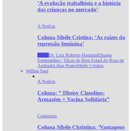
‘A evolução trabalhista e a história
das crianças no mercado’
A Notícia
Coluna Sibéle Cristina: ‘As raízes da
repressão feminina’
Todos
Dr. Luiz Roberto Hamada
Elisama
Esmeraldino / Dicas de Bem Estar
Léo Rosa de
Andrade
Lilian Prates
Sibéle Cristina
Willian Saul
A Notícia
Coluna: ” Dheisy Claudino:
Armazém + Vacina Solidária”
Colunistas
Coluna Sibéle Christina: ‘Vantagens