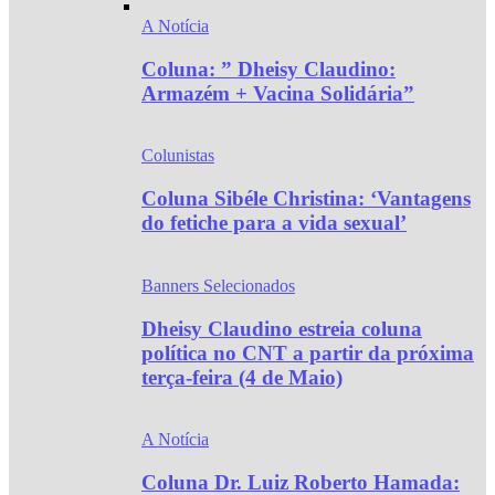
A Notícia
Coluna: ” Dheisy Claudino:
Armazém + Vacina Solidária”
Colunistas
Coluna Sibéle Christina: ‘Vantagens
do fetiche para a vida sexual’
Banners Selecionados
Dheisy Claudino estreia coluna
política no CNT a partir da próxima
terça-feira (4 de Maio)
A Notícia
Coluna Dr. Luiz Roberto Hamada: