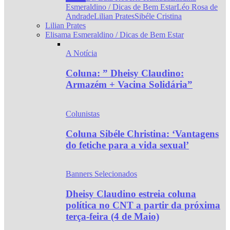
Esmeraldino / Dicas de Bem Estar
Léo Rosa de
Andrade
Lilian Prates
Sibéle Cristina
Lilian Prates
Elisama Esmeraldino / Dicas de Bem Estar
A Notícia
Coluna: ” Dheisy Claudino:
Armazém + Vacina Solidária”
Colunistas
Coluna Sibéle Christina: ‘Vantagens
do fetiche para a vida sexual’
Banners Selecionados
Dheisy Claudino estreia coluna
política no CNT a partir da próxima
terça-feira (4 de Maio)