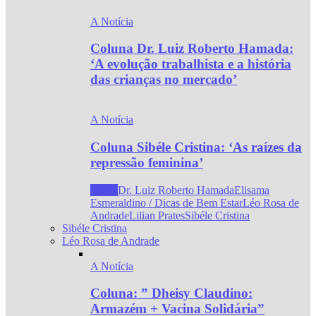
A Notícia
Coluna Dr. Luiz Roberto Hamada:
‘A evolução trabalhista e a história
das crianças no mercado’
A Notícia
Coluna Sibéle Cristina: ‘As raízes da
repressão feminina’
Todos
Dr. Luiz Roberto Hamada
Elisama
Esmeraldino / Dicas de Bem Estar
Léo Rosa de
Andrade
Lilian Prates
Sibéle Cristina
Sibéle Cristina
Léo Rosa de Andrade
A Notícia
Coluna: ” Dheisy Claudino:
Armazém + Vacina Solidária”