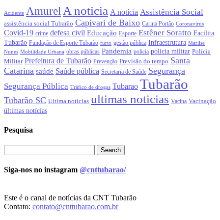
A noticia
Amurel
Assistência Social
A notícia
Acidente
Capivari de Baixo
assistência social Tubarão
Carina Portão
Coronavírus
Estêner Soratto
Covid-19
defesa civil
Educação
Facilita
crime
Esporte
Tubarão
Infraestrutura
gestão pública
Fundação de Esporte Tubarão
Marlise
furto
Pandemia
policia militar
Polícia
policia
Nunes
Mobilidade Urbana
obras públicas
Santa
Prefeitura de Tubarão
Militar
Previsão do tempo
Prevenção
Catarina
Segurança
Saúde pública
saúde
Secretaria de Saúde
Tubarão
Segurança Pública
Tubarao
Tráfico de drogas
ultimas noticias
Tubarão SC
Ultima notícias
Vacinação
Vacina
últimas notícias
Pesquisa
Siga-nos no instagram
@cnttubarao/
Este é o canal de notícias da CNT Tubarão
Contato:
contato@cnttubarao.com.br