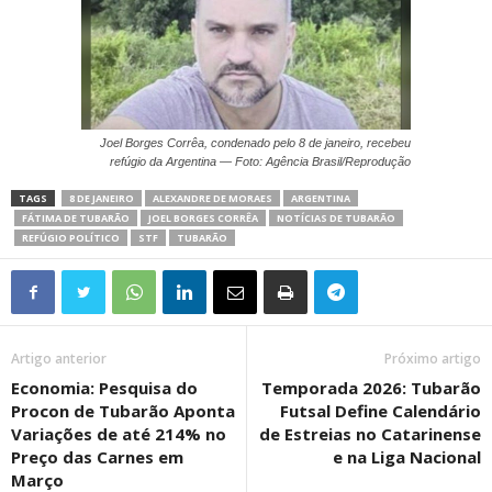
Joel Borges Corrêa, condenado pelo 8 de janeiro, recebeu
refúgio da Argentina — Foto: Agência Brasil/Reprodução
TAGS
8 DE JANEIRO
ALEXANDRE DE MORAES
ARGENTINA
FÁTIMA DE TUBARÃO
JOEL BORGES CORRÊA
NOTÍCIAS DE TUBARÃO
REFÚGIO POLÍTICO
STF
TUBARÃO
Artigo anterior
Próximo artigo
Economia: Pesquisa do
Temporada 2026: Tubarão
Procon de Tubarão Aponta
Futsal Define Calendário
Variações de até 214% no
de Estreias no Catarinense
Preço das Carnes em
e na Liga Nacional
Março