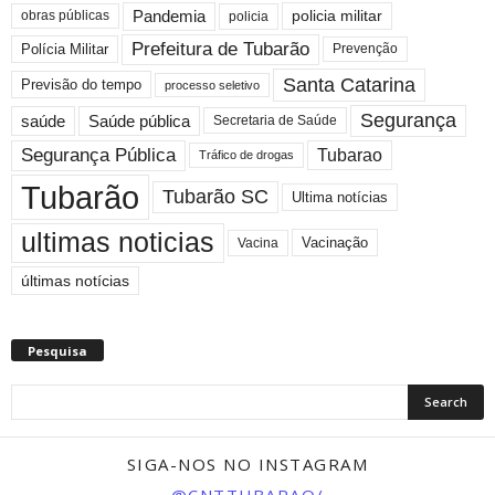
Pandemia
obras públicas
policia militar
policia
Prefeitura de Tubarão
Polícia Militar
Prevenção
Santa Catarina
Previsão do tempo
processo seletivo
Segurança
saúde
Saúde pública
Secretaria de Saúde
Segurança Pública
Tubarao
Tráfico de drogas
Tubarão
Tubarão SC
Ultima notícias
ultimas noticias
Vacinação
Vacina
últimas notícias
Pesquisa
SIGA-NOS NO INSTAGRAM