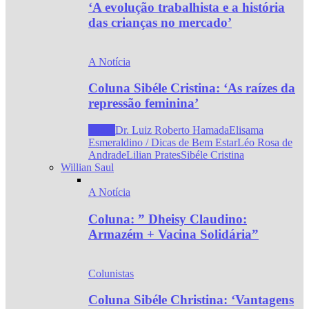
‘A evolução trabalhista e a história
das crianças no mercado’
A Notícia
Coluna Sibéle Cristina: ‘As raízes da
repressão feminina’
Todos
Dr. Luiz Roberto Hamada
Elisama
Esmeraldino / Dicas de Bem Estar
Léo Rosa de
Andrade
Lilian Prates
Sibéle Cristina
Willian Saul
A Notícia
Coluna: ” Dheisy Claudino:
Armazém + Vacina Solidária”
Colunistas
Coluna Sibéle Christina: ‘Vantagens