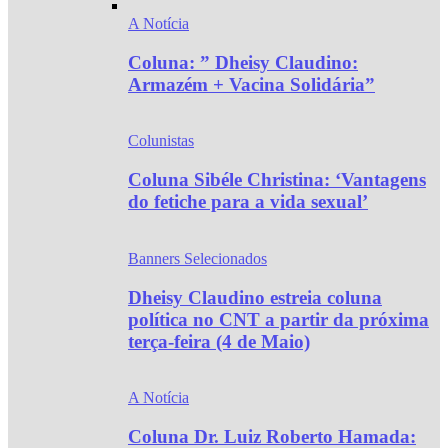
A Notícia
Coluna: ” Dheisy Claudino:
Armazém + Vacina Solidária”
Colunistas
Coluna Sibéle Christina: ‘Vantagens
do fetiche para a vida sexual’
Banners Selecionados
Dheisy Claudino estreia coluna
política no CNT a partir da próxima
terça-feira (4 de Maio)
A Notícia
Coluna Dr. Luiz Roberto Hamada: