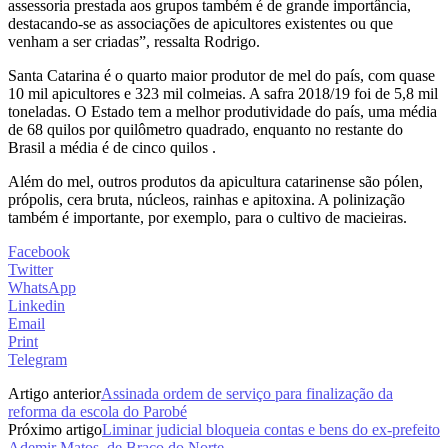
assessoria prestada aos grupos também é de grande importância,
destacando-se as associações de apicultores existentes ou que
venham a ser criadas”, ressalta Rodrigo.
Santa Catarina é o quarto maior produtor de mel do país, com quase
10 mil apicultores e 323 mil colmeias. A safra 2018/19 foi de 5,8 mil
toneladas. O Estado tem a melhor produtividade do país, uma média
de 68 quilos por quilômetro quadrado, enquanto no restante do
Brasil a média é de cinco quilos .
Além do mel, outros produtos da apicultura catarinense são pólen,
própolis, cera bruta, núcleos, rainhas e apitoxina. A polinização
também é importante, por exemplo, para o cultivo de macieiras.
Facebook
Twitter
WhatsApp
Linkedin
Email
Print
Telegram
Artigo anterior
Assinada ordem de serviço para finalização da
reforma da escola do Parobé
Próximo artigo
Liminar judicial bloqueia contas e bens do ex-prefeito
Ademir Matos, de Braço do Norte