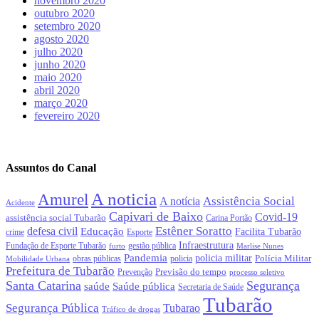
novembro 2020
outubro 2020
setembro 2020
agosto 2020
julho 2020
junho 2020
maio 2020
abril 2020
março 2020
fevereiro 2020
Assuntos do Canal
A noticia
Amurel
Assistência Social
A notícia
Acidente
Capivari de Baixo
Covid-19
assistência social Tubarão
Carina Portão
Estêner Soratto
defesa civil
Educação
Facilita Tubarão
crime
Esporte
Infraestrutura
gestão pública
Fundação de Esporte Tubarão
Marlise Nunes
furto
Pandemia
policia militar
Polícia Militar
obras públicas
policia
Mobilidade Urbana
Prefeitura de Tubarão
Previsão do tempo
Prevenção
processo seletivo
Santa Catarina
Segurança
Saúde pública
saúde
Secretaria de Saúde
Tubarão
Segurança Pública
Tubarao
Tráfico de drogas