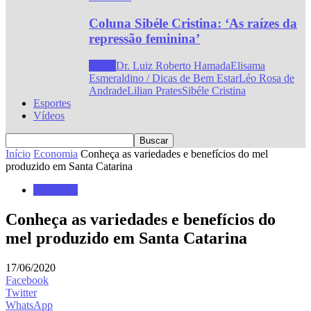
Coluna Sibéle Cristina: ‘As raízes da
repressão feminina’
Todos
Dr. Luiz Roberto Hamada
Elisama
Esmeraldino / Dicas de Bem Estar
Léo Rosa de
Andrade
Lilian Prates
Sibéle Cristina
Esportes
Vídeos
Início
Economia
Conheça as variedades e benefícios do mel
produzido em Santa Catarina
Economia
Conheça as variedades e benefícios do
mel produzido em Santa Catarina
17/06/2020
Facebook
Twitter
WhatsApp