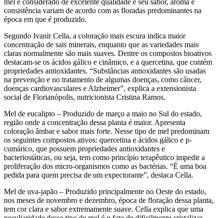
mel é considerado de excelente qualidade e seu sabor, aroma e
consistência variam de acordo com as floradas predominantes na
época em que é produzido.
Segundo Ivanir Cella, a coloração mais escura indica maior
concentração de sais minerais, enquanto que as variedades mais
claras normalmente são mais suaves. Dentre os compostos bioativos
destacam-se os ácidos gálico e cinâmico, e a quercetina, que contém
propriedades antioxidantes. “Substâncias antioxidantes são usadas
na prevenção e no tratamento de algumas doenças, como câncer,
doenças cardiovasculares e Alzheimer”, explica a extensionista
social de Florianópolis, nutricionista Cristina Ramos.
Mel de eucalipto – Produzido de março a maio no Sul do estado,
região onde a concentração dessa planta é maior. Apresenta
coloração âmbar e sabor mais forte. Nesse tipo de mel predominam
os seguintes compostos ativos: quercetina e ácidos gálico e p-
cumárico, que possuem propriedades antioxidantes e
bacteriostáticas, ou seja, tem como princípio terapêutico impedir a
proliferação dos micro-organismos como as bactérias. “É uma boa
pedida para quem precisa de um expectorante”, destaca Cella.
Mel de uva-japão – Produzido principalmente no Oeste do estado,
nos meses de novembro e dezembro, época de floração dessa planta,
tem cor clara e sabor extremamente suave. Cella explica que uma
peculiaridade desse tipo de mel é o fato de dificilmente cristalizar