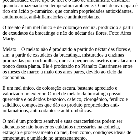
quando armazenado em temperatura ambiente. O mel de uva-japão é
rico em ácido p-cumárico, que contém propriedades antioxidantes,
antitumorais, anti-inflamatórias e antimicrobianas.
O melato é um mel único e de coloração escura, produzido a partir
de exsudatos da bracatinga e não do néctar das flores. Foto: Aires
Mariga
Melato – O melato não é produzido a partir do néctar das flores e,
sim, a partir de exsudatos da bracatinga, misturados a enzimas
produzidas por cochonilhas, que são pequenos insetos que atacam o
tronco dessa planta. Ele é produzido no Planalto Catarinense entre
os meses de março a maio dos anos pares, devido ao ciclo da
cochonilha.
É um mel único, de coloração escura, bastante apreciado e
valorizado no exterior. O mel de melato da bracatinga possui
quercetina e os ácidos benzoico, cafeico, clorogênico, ferúlico e
salicílico, compostos que dão ao produto propriedades anti-
inflamatórias, antioxidantes e antitrombóticas.
O mel é um produto sensível e suas características podem ser
alteradas se não houver os cuidados necessários na colheita,
extração e processamento do mel, bem como, condições ideais de
temperatura e umidade no armazenamento.