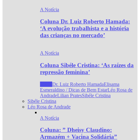
A Notícia
Coluna Dr. Luiz Roberto Hamada:
‘A evolução trabalhista e a história
das crianças no mercado’
A Notícia
Coluna Sibéle Cristina: ‘As raízes da
repressão feminina’
Todos
Dr. Luiz Roberto Hamada
Elisama
Esmeraldino / Dicas de Bem Estar
Léo Rosa de
Andrade
Lilian Prates
Sibéle Cristina
Sibéle Cristina
Léo Rosa de Andrade
A Notícia
Coluna: ” Dheisy Claudino:
Armazém + Vacina Solidária”