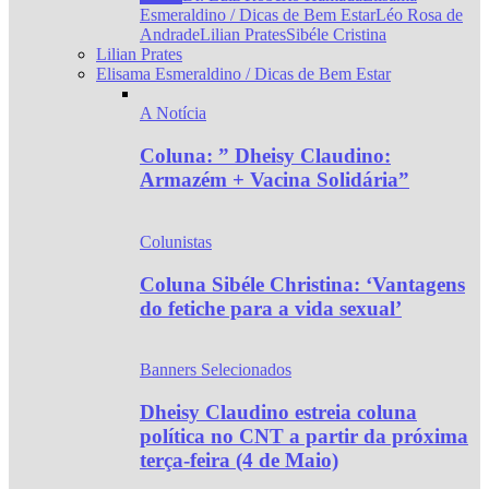
Esmeraldino / Dicas de Bem Estar
Léo Rosa de
Andrade
Lilian Prates
Sibéle Cristina
Lilian Prates
Elisama Esmeraldino / Dicas de Bem Estar
A Notícia
Coluna: ” Dheisy Claudino:
Armazém + Vacina Solidária”
Colunistas
Coluna Sibéle Christina: ‘Vantagens
do fetiche para a vida sexual’
Banners Selecionados
Dheisy Claudino estreia coluna
política no CNT a partir da próxima
terça-feira (4 de Maio)