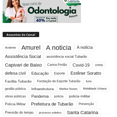
Assuntos do Canal
A noticia
Amurel
A notícia
Acidente
Assistência Social
assistência social Tubarão
Capivari de Baixo
Covid-19
crime
Carina Portão
Estêner Soratto
defesa civil
Educação
Esporte
Facilita Tubarão
Fundação de Esporte Tubarão
furto
Infraestrutura
gestão pública
Mobilidade Urbana
Marlise Nunes
Pandemia
policia militar
policia
obras públicas
Prefeitura de Tubarão
Polícia Militar
Prevenção
Santa Catarina
Previsão do tempo
processo seletivo