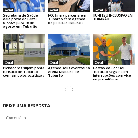
Geral
Geral
Geral
Secretaria de Saúde
FCC firma parceria em
JIU-JITSU INCLUSIVO EM
adia prova do Edital
Tubarão com agenda
TUBARÃO
01/2026 para 16 de
de políticas culturais
agosto em Tubarão
Geral
Geral
Geral
Pichadores sujam ponto
Agende seus eventos na
Gestão da Coorsel
turístico de Tubarão
Arena Multiuso de
Tubarão segue sem
com símbolos ocultistas
Tubarão
interrupções com vice
na presidência
DEIXE UMA RESPOSTA