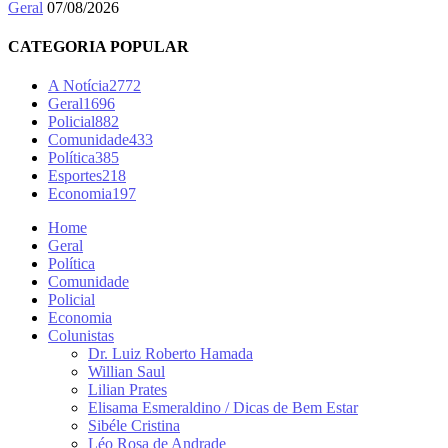
Geral
07/08/2026
CATEGORIA POPULAR
A Notícia
2772
Geral
1696
Policial
882
Comunidade
433
Política
385
Esportes
218
Economia
197
Home
Geral
Política
Comunidade
Policial
Economia
Colunistas
Dr. Luiz Roberto Hamada
Willian Saul
Lilian Prates
Elisama Esmeraldino / Dicas de Bem Estar
Sibéle Cristina
Léo Rosa de Andrade