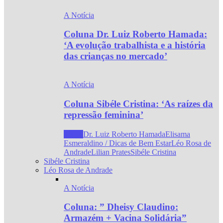
A Notícia
Coluna Dr. Luiz Roberto Hamada:
‘A evolução trabalhista e a história
das crianças no mercado’
A Notícia
Coluna Sibéle Cristina: ‘As raízes da
repressão feminina’
Todos
Dr. Luiz Roberto Hamada
Elisama
Esmeraldino / Dicas de Bem Estar
Léo Rosa de
Andrade
Lilian Prates
Sibéle Cristina
Sibéle Cristina
Léo Rosa de Andrade
A Notícia
Coluna: ” Dheisy Claudino:
Armazém + Vacina Solidária”