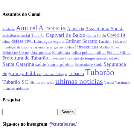
Assuntos do Canal
A noticia
Amurel
Assistência Social
A notícia
Acidente
Capivari de Baixo
Covid-19
assistência social Tubarão
Carina Portão
Estêner Soratto
defesa civil
Educação
Facilita Tubarão
crime
Esporte
Infraestrutura
gestão pública
Fundação de Esporte Tubarão
Marlise Nunes
furto
Pandemia
policia militar
Polícia Militar
obras públicas
policia
Mobilidade Urbana
Prefeitura de Tubarão
Previsão do tempo
Prevenção
processo seletivo
Santa Catarina
Segurança
Saúde pública
saúde
Secretaria de Saúde
Tubarão
Segurança Pública
Tubarao
Tráfico de drogas
ultimas noticias
Tubarão SC
Ultima notícias
Vacinação
Vacina
últimas notícias
Pesquisa
Siga-nos no instagram
@cnttubarao/