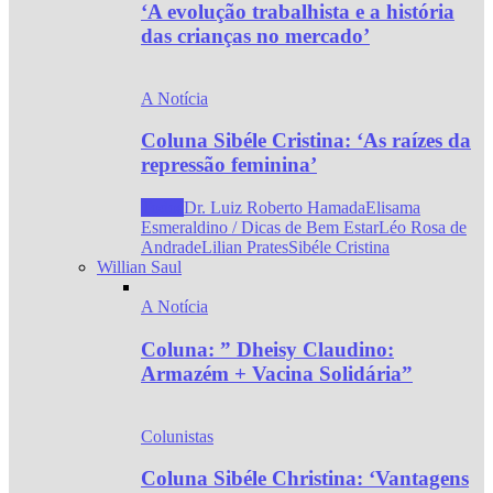
‘A evolução trabalhista e a história
das crianças no mercado’
A Notícia
Coluna Sibéle Cristina: ‘As raízes da
repressão feminina’
Todos
Dr. Luiz Roberto Hamada
Elisama
Esmeraldino / Dicas de Bem Estar
Léo Rosa de
Andrade
Lilian Prates
Sibéle Cristina
Willian Saul
A Notícia
Coluna: ” Dheisy Claudino:
Armazém + Vacina Solidária”
Colunistas
Coluna Sibéle Christina: ‘Vantagens