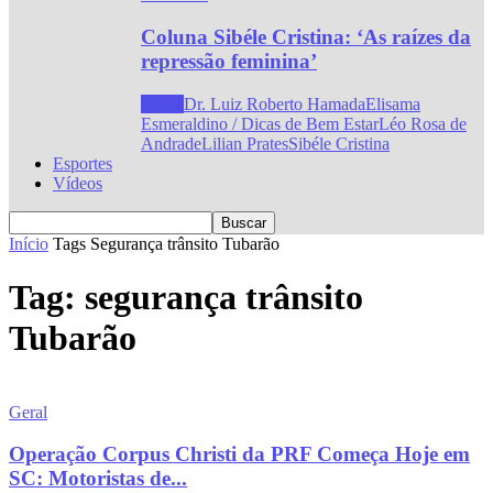
Coluna Sibéle Cristina: ‘As raízes da
repressão feminina’
Todos
Dr. Luiz Roberto Hamada
Elisama
Esmeraldino / Dicas de Bem Estar
Léo Rosa de
Andrade
Lilian Prates
Sibéle Cristina
Esportes
Vídeos
Início
Tags
Segurança trânsito Tubarão
Tag: segurança trânsito
Tubarão
Geral
Operação Corpus Christi da PRF Começa Hoje em
SC: Motoristas de...