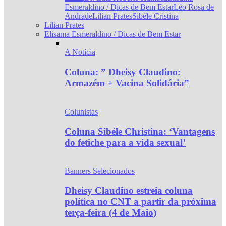
Esmeraldino / Dicas de Bem Estar
Léo Rosa de
Andrade
Lilian Prates
Sibéle Cristina
Lilian Prates
Elisama Esmeraldino / Dicas de Bem Estar
A Notícia
Coluna: ” Dheisy Claudino:
Armazém + Vacina Solidária”
Colunistas
Coluna Sibéle Christina: ‘Vantagens
do fetiche para a vida sexual’
Banners Selecionados
Dheisy Claudino estreia coluna
política no CNT a partir da próxima
terça-feira (4 de Maio)