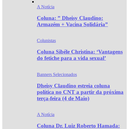
A Notícia
Coluna: ” Dheisy Claudino:
Armazém + Vacina Solidária”
Colunistas
Coluna Sibéle Christina: ‘Vantagens
do fetiche para a vida sexual’
Banners Selecionados
Dheisy Claudino estreia coluna
política no CNT a partir da próxima
terça-feira (4 de Maio)
A Notícia
Coluna Dr. Luiz Roberto Hamada: