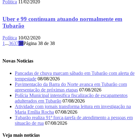
Política
11/02/2020
Uber e 99 continuam atuando normalmente em
Tubarão
Política
10/02/2020
1
...
36
37
38
Página 38 de 38
Novas Noticias
Pancadas de chuva marcam sábado em Tubarão com alerta de
tempestade
08/08/2026
Pavimentação da Barra do Norte avança em Tubarão com
apresentação de próximas etapas
07/08/2026
Polícia Municipal intensifica fiscalização de escapamentos
adulterados em Tubarão
07/08/2026
Atividade com jornais transforma leitura em investigação na
Maria Emília Rocha
07/08/2026
Tubarão realiza 91ª força-tarefa de atendimento a pessoas em
situação de rua
07/08/2026
Veja mais notícias