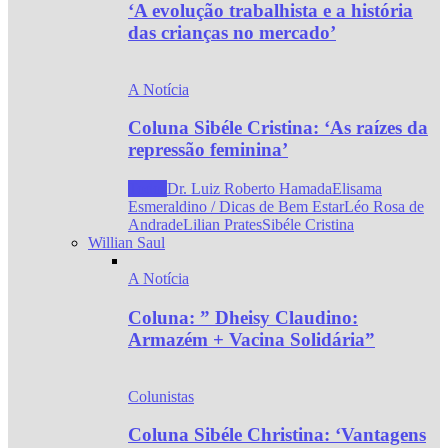
‘A evolução trabalhista e a história
das crianças no mercado’
A Notícia
Coluna Sibéle Cristina: ‘As raízes da
repressão feminina’
Todos
Dr. Luiz Roberto Hamada
Elisama
Esmeraldino / Dicas de Bem Estar
Léo Rosa de
Andrade
Lilian Prates
Sibéle Cristina
Willian Saul
A Notícia
Coluna: ” Dheisy Claudino:
Armazém + Vacina Solidária”
Colunistas
Coluna Sibéle Christina: ‘Vantagens