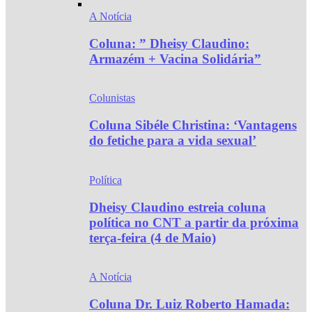
A Notícia
Coluna: ” Dheisy Claudino:
Armazém + Vacina Solidária”
Colunistas
Coluna Sibéle Christina: ‘Vantagens
do fetiche para a vida sexual’
Política
Dheisy Claudino estreia coluna
política no CNT a partir da próxima
terça-feira (4 de Maio)
A Notícia
Coluna Dr. Luiz Roberto Hamada: