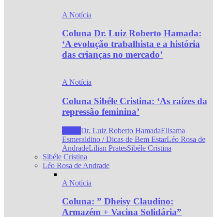
A Notícia
Coluna Dr. Luiz Roberto Hamada:
‘A evolução trabalhista e a história
das crianças no mercado’
A Notícia
Coluna Sibéle Cristina: ‘As raízes da
repressão feminina’
Todos
Dr. Luiz Roberto Hamada
Elisama
Esmeraldino / Dicas de Bem Estar
Léo Rosa de
Andrade
Lilian Prates
Sibéle Cristina
Sibéle Cristina
Léo Rosa de Andrade
A Notícia
Coluna: ” Dheisy Claudino:
Armazém + Vacina Solidária”