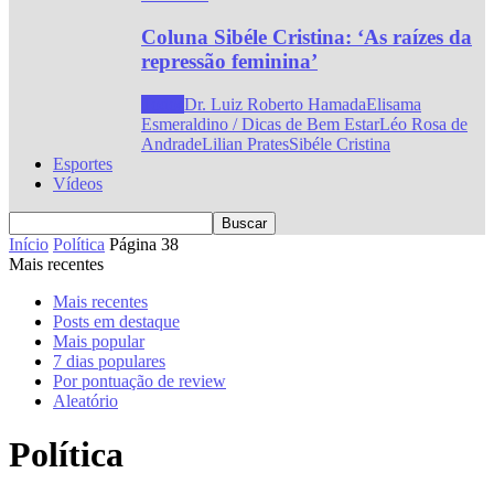
Coluna Sibéle Cristina: ‘As raízes da
repressão feminina’
Todos
Dr. Luiz Roberto Hamada
Elisama
Esmeraldino / Dicas de Bem Estar
Léo Rosa de
Andrade
Lilian Prates
Sibéle Cristina
Esportes
Vídeos
Início
Política
Página 38
Mais recentes
Mais recentes
Posts em destaque
Mais popular
7 dias populares
Por pontuação de review
Aleatório
Política