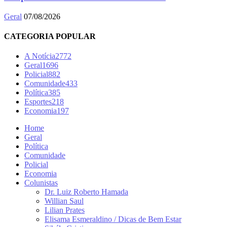
Geral
07/08/2026
CATEGORIA POPULAR
A Notícia
2772
Geral
1696
Policial
882
Comunidade
433
Política
385
Esportes
218
Economia
197
Home
Geral
Política
Comunidade
Policial
Economia
Colunistas
Dr. Luiz Roberto Hamada
Willian Saul
Lilian Prates
Elisama Esmeraldino / Dicas de Bem Estar