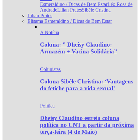
Esmeraldino / Dicas de Bem Estar
Léo Rosa de
Andrade
Lilian Prates
Sibéle Cristina
Lilian Prates
Elisama Esmeraldino / Dicas de Bem Estar
A Notícia
Coluna: ” Dheisy Claudino:
Armazém + Vacina Solidária”
Colunistas
Coluna Sibéle Christina: ‘Vantagens
do fetiche para a vida sexual’
Política
Dheisy Claudino estreia coluna
política no CNT a partir da próxima
terça-feira (4 de Maio)