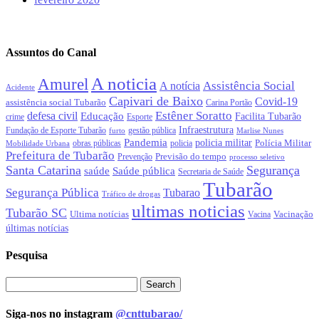
Assuntos do Canal
A noticia
Amurel
Assistência Social
A notícia
Acidente
Capivari de Baixo
Covid-19
assistência social Tubarão
Carina Portão
Estêner Soratto
defesa civil
Educação
Facilita Tubarão
crime
Esporte
Infraestrutura
gestão pública
Fundação de Esporte Tubarão
Marlise Nunes
furto
Pandemia
policia militar
Polícia Militar
obras públicas
policia
Mobilidade Urbana
Prefeitura de Tubarão
Previsão do tempo
Prevenção
processo seletivo
Santa Catarina
Segurança
Saúde pública
saúde
Secretaria de Saúde
Tubarão
Segurança Pública
Tubarao
Tráfico de drogas
ultimas noticias
Tubarão SC
Ultima notícias
Vacinação
Vacina
últimas notícias
Pesquisa
Siga-nos no instagram
@cnttubarao/