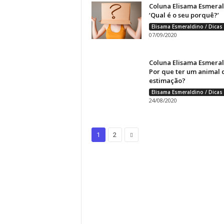
Coluna Elisama Esmeral
‘Qual é o seu porquê?’
07/09/2020
Coluna Elisama Esmeral
Por que ter um animal 
estimação?
24/08/2020
1
2