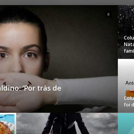
0
Colu
Nata
famíl
dino: ‘Por trás de
Colu
foi 