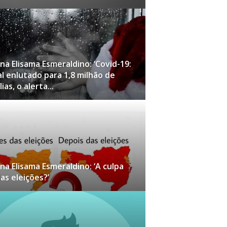
na Elisama Esmeraldino: ‘Covid-19:
l enlutado para 1,8 milhão de
ias, o alerta...
na Elisama Esmeraldino: ‘A culpa
das eleições?’