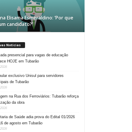
na Elisama Esmeraldino: ‘Por que
um candidato?’
vas Noticias
da presencial para vagas de educação
tece HOJE em Tubarão
/2026
bular exclusivo Unisul para servidores
ipais de Tubarão
/2026
gem na Rua dos Ferroviários: Tubarão reforça
lização da obra
/2026
taria de Saúde adia prova do Edital 01/2026
16 de agosto em Tubarão
/2026