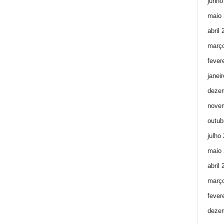
junho
maio 
abril
març
fever
janei
deze
nove
outub
julho
maio 
abril
març
fever
deze