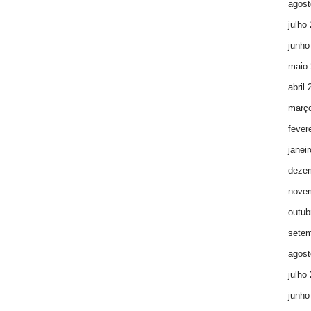
agost
julho
junho
maio 
abril
març
fever
janei
deze
nove
outub
setem
agost
julho
junho