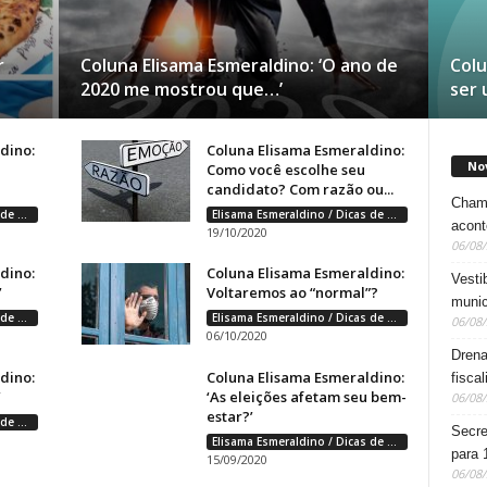
r
Coluna Elisama Esmeraldino: ‘O ano de
Colu
2020 me mostrou que…’
ser 
dino:
Coluna Elisama Esmeraldino:
No
Como você escolhe seu
candidato? Com razão ou...
Chama
Elisama Esmeraldino / Dicas de Bem Estar
Elisama Esmeraldino / Dicas de Bem Estar
acon
19/10/2020
06/08
dino:
Coluna Elisama Esmeraldino:
Vesti
’
Voltaremos ao “normal”?
munic
Elisama Esmeraldino / Dicas de Bem Estar
Elisama Esmeraldino / Dicas de Bem Estar
06/08
06/10/2020
Drena
dino:
Coluna Elisama Esmeraldino:
fisca
’
‘As eleições afetam seu bem-
06/08
estar?’
Elisama Esmeraldino / Dicas de Bem Estar
Secre
Elisama Esmeraldino / Dicas de Bem Estar
para 
15/09/2020
06/08