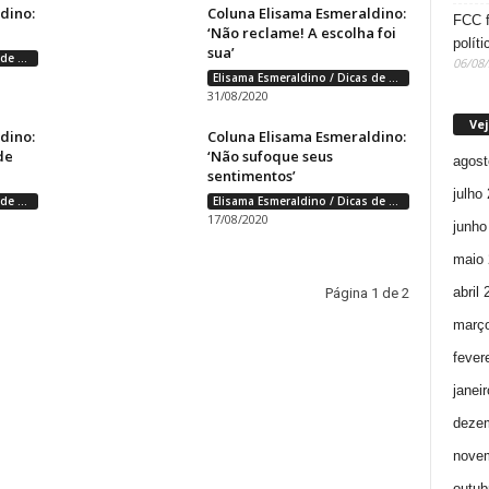
dino:
Coluna Elisama Esmeraldino:
FCC f
‘Não reclame! A escolha foi
políti
sua’
Elisama Esmeraldino / Dicas de Bem Estar
06/08
Elisama Esmeraldino / Dicas de Bem Estar
31/08/2020
Vej
dino:
Coluna Elisama Esmeraldino:
de
‘Não sufoque seus
agost
sentimentos’
julho
Elisama Esmeraldino / Dicas de Bem Estar
Elisama Esmeraldino / Dicas de Bem Estar
17/08/2020
junho
maio 
abril
Página 1 de 2
març
fever
janei
deze
nove
outub