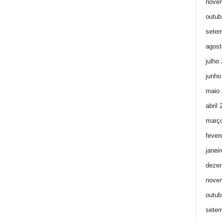
nove
outub
setem
agost
julho
junho
maio 
abril
març
fever
janei
deze
nove
outub
setem