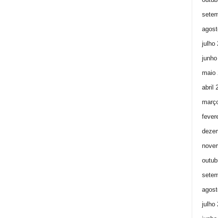
setem
agost
julho
junho
maio 
abril
març
fever
deze
nove
outub
setem
agost
julho